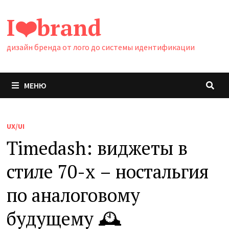
Перейти
I❤️brand
к
содержимому
дизайн бренда от лого до системы идентификации
МЕНЮ
UX/UI
Timedash: виджеты в
стиле 70-х – ностальгия
по аналоговому
будущему 🕰️