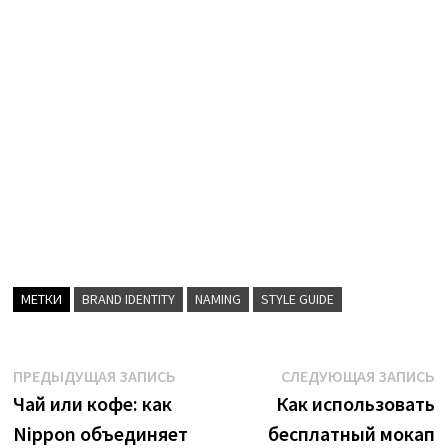
МЕТКИ
BRAND IDENTITY
NAMING
STYLE GUIDE
Навигация
Предыдущая
С
ПРЕДЫДУЩАЯ ЗАПИСЬ
СЛЕДУЮЩАЯ ЗАПИСЬ
запись:
з
Чай или кофе: как
Как использовать
по
Nippon объединяет
бесплатный мокап