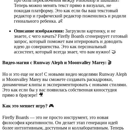
про боль переключения между Photoshop и Illustrator!
Теперь можно менять текст прямо в визуалах, не
покидая платформу. Это как если бы ваш текстовый
редактор и графический редактор поженились и родили
гениального ребенка. 👶
Описание изображения:
Загрузили картинку, и не
знаете, с чего начать? Firefly Boards сгенерирует готовый
запрос, который поможет вам итерировать и доводить
идею до совершенства. Это как персональный
ассистент, который всегда знает, что вам нужно! 🤝
Видео-магия с Runway Aleph и Moonvalley Marey:
🎬
Но и это еще не все! С новыми видео моделями Runway Aleph
и Moonvalley Marey вы сможете создавать раскадровки,
динамичные клипы и экспериментировать с новыми стилями.
Это как если бы у вас появилась собственная киностудия
прямо в браузере! 🎥
Как это меняет игру?
🎮
Firefly Boards — это не просто инструмент, это новая
философия креативности. Он делает этап генерации идей
более интуитивным, доступным и коллаборативным. Теперь