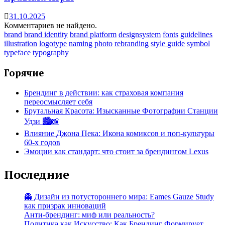
31.10.2025
Комментариев не найдено.
brand
brand identity
brand platform
designsystem
fonts
guidelines
illustration
logotype
naming
photo
rebranding
style guide
symbol
typeface
typography
Горячие
Брендинг в действии: как страховая компания
переосмысляет себя
Брутальная Красота: Изысканные Фотографии Станции
Удзи 🏙️📸
Влияние Джона Пека: Икона комиксов и поп-культуры
60-х годов
Эмоции как стандарт: что стоит за брендингом Lexus
Последние
👻 Дизайн из потустороннего мира: Eames Gauze Study
как призрак инноваций
Анти-брендинг: миф или реальность?
Политика как Искусство: Как Брендинг Формирует