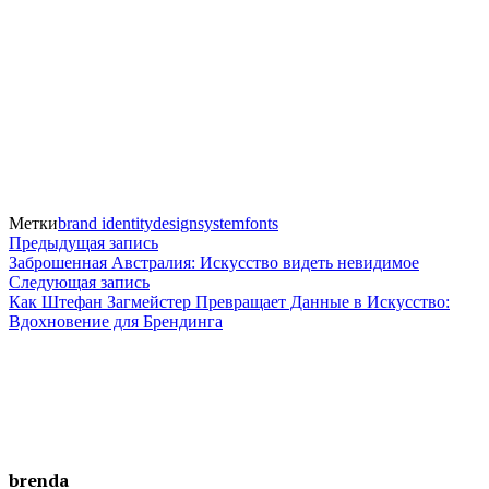
Метки
brand identity
designsystem
fonts
Навигация
Предыдущая
Предыдущая запись
запись:
Заброшенная Австралия: Искусство видеть невидимое
по
Следующая
Следующая запись
запись:
Как Штефан Загмейстер Превращает Данные в Искусство:
записям
Вдохновение для Брендинга
brenda