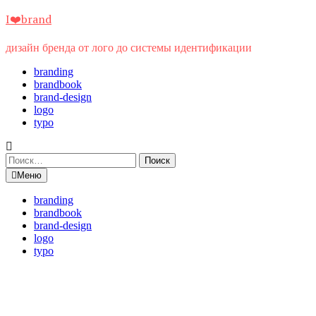
Перейти
I❤️brand
к
содержимому
дизайн бренда от лого до системы идентификации
branding
brandbook
brand-design
logo
typo
Найти:
Меню
branding
brandbook
brand-design
logo
typo