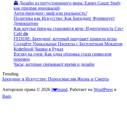
👻 Дизайн из потустороннего мира: Eames Gauze Study
как призрак инноваций
Анти-брендинг: миф или реальность?
Политика как Искусство: Как Брендинг Формирует
Демократию
Как крутые бренды становятся ярче: Идентичность Cru+
Café 🍰
FEDDIE: Брендинг, который нарушает правила игры
Создайте Уникальные Проекты с Бесплатным Мокапом
Кофейной Чашки в Руках
Взгляд на гнев: Как одна обложка стала символом
перемен
Часы, которые связывают время и дизайн
Trending
Брендинг в Искусстве: Переосмысляя Жизнь и Смерть
Авторские права © 2026
I❤️brand
. Работает на
WordPress
и
Bam
.