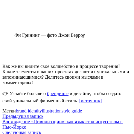
Фи Грининг — фото Джои Берроу.
Как же вы видите своё волшебство в процессе творения?
Какие элементы в ваших проектах делают их уникальными и
запоминающимися? Делитесь своими мыслями в
комментариях!
👉 Узнайте больше о
брендинге
и дизайне, чтобы создать
свой уникальный фирменный стиль.
[источник]
Метки
brand identity
illustration
style guide
Навигация
Предыдущая
Предыдущая запись
запись:
Восхождение «Цивилизации»: как язык стал искусством в
по
Нью-Йорке
Следующая
Следующая запись