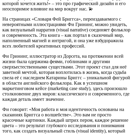
которой хочется жить!» – это про графический дизайн и его
неоспоримое влияние на мир вокруг нас. 💫
На страницах «Словаря Фей Бриггса», переиздаваемого с
невероятными иллюстрациями Фи Грининг, можно увидеть,
как визуальный нарратив (visual narrative) соединяет фольклор
и современность. Эта книга – как портал в сказочный мир,
наполненный магией и интригой, и она уже взбудоражила
всех любителей креативных профессий.
Фи Грининг, иллюстратор из Дорсета, на протяжении всей
жизни была одержима феями, гоблинами и другими
сверхъестественными существами. Этот проект стал для неё
заветной мечтой, которая воплотилась в жизнь, когда судьба
свела её с наследием Катарины Бриггс – уникальной фигурой
в области английского фольклора. Как в успешном
маркетинговом кейсе (marketing case study), здесь произошло
столкновение двух миров: классического и современного, где
каждая деталь имеет значение.
Фи говорит: «Моя работа и моя идентичность основаны на
сказаниях Бриггса о волшебстве». Это вам не просто
красочные картинки. Каждый штрих пером, каждое решение
цвета – это результат глубокого исследования и понимания
того, как создать визуальный стиль (visual identity), который