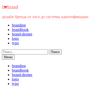
Перейти
I❤️brand
к
содержимому
дизайн бренда от лого до системы идентификации
branding
brandbook
brand-design
logo
typo
Найти:
Меню
branding
brandbook
brand-design
logo
typo