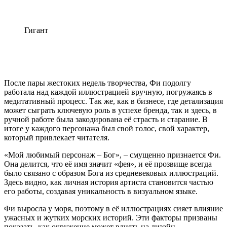
Гигант
После пары жестоких недель творчества, Фи подолгу
работала над каждой иллюстрацией вручную, погружаясь в
медитативный процесс. Так же, как в бизнесе, где детализация
может сыграть ключевую роль в успехе бренда, так и здесь, в
ручной работе была закодирована её страсть и старание. В
итоге у каждого персонажа был свой голос, свой характер,
который привлекает читателя.
«Мой любимый персонаж – Бог», – смущенно признается Фи.
Она делится, что её имя значит «фея», и её прозвище всегда
было связано с образом Бога из средневековых иллюстраций.
Здесь видно, как личная история артиста становится частью
его работы, создавая уникальность в визуальном языке.
Фи выросла у моря, поэтому в её иллюстрациях сияет влияние
ужасных и жутких морских историй. Эти факторы призваны
показать, как окружение может влиять на дизайн,