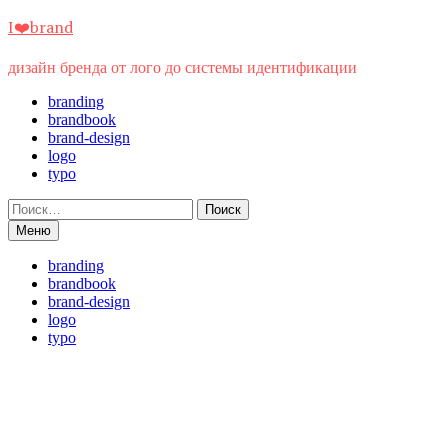
Перейти
I❤️brand
к
содержимому
дизайн бренда от лого до системы идентификации
branding
brandbook
brand-design
logo
typo
Найти:
Меню
branding
brandbook
brand-design
logo
typo