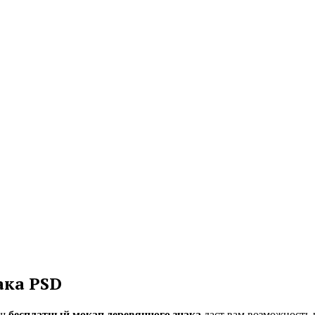
ака PSD
аш
бесплатный мокап деревянного знака
даст вам возможность 