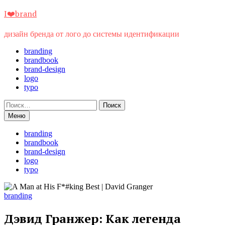
Перейти
I❤️brand
к
содержимому
дизайн бренда от лого до системы идентификации
branding
brandbook
brand-design
logo
typo
Найти:
Меню
branding
brandbook
brand-design
logo
typo
branding
Дэвид Гранжер: Как легенда