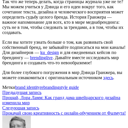
Так что же теперь делать, когда страницы журнала уже не те?
Мы можем учиться у Дэвида и его идеи вокруг того, как
сочетание текста, дизайна и человеческого восприятия может
определить судьбу целого бренда. История Гранжера —
важное напоминание для всех, кто в мире медиабрендинга:
суть не в том, чтобы следовать за трендами, а в том, чтобы их
создавать.
Если вы хотите узнать больше о том, как развивать свой
собственный бренд, не забывайте подписаться на мои каналы!
Для дизайнеров —
ku_design
и для ежедневных кейсов по
брендингу —
brendinglive
. Давайте вместе исследовать мир
брендинга и создавать что-то невообразимое!
Для более глубокого погружения в мир Дэвида Гранжера, вы
можете ознакомиться с оригинальным источником
здесь
.
Метки
brand identity
rebranding
style guide
Навигация
Предыдущая
Предыдущая запись
запись:
Прощай, Лора Ламм: Как гранд дама швейцарского дизайна
по
изменила мир
Следующая
Следующая запись
записям
запись:
Прокачай свою креативность с онлайн-обучением от Фалмута!