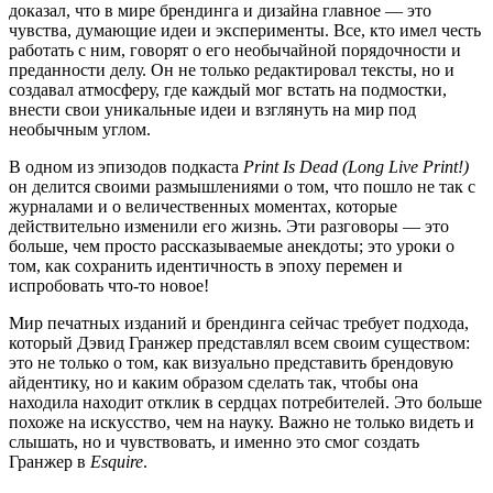
доказал, что в мире брендинга и дизайна главное — это
чувства, думающие идеи и эксперименты. Все, кто имел честь
работать с ним, говорят о его необычайной порядочности и
преданности делу. Он не только редактировал тексты, но и
создавал атмосферу, где каждый мог встать на подмостки,
внести свои уникальные идеи и взглянуть на мир под
необычным углом.
В одном из эпизодов подкаста
Print Is Dead (Long Live Print!)
он делится своими размышлениями о том, что пошло не так с
журналами и о величественных моментах, которые
действительно изменили его жизнь. Эти разговоры — это
больше, чем просто рассказываемые анекдоты; это уроки о
том, как сохранить идентичность в эпоху перемен и
испробовать что-то новое!
Мир печатных изданий и брендинга сейчас требует подхода,
который Дэвид Гранжер представлял всем своим существом:
это не только о том, как визуально представить брендовую
айдентику, но и каким образом сделать так, чтобы она
находила находит отклик в сердцах потребителей. Это больше
похоже на искусство, чем на науку. Важно не только видеть и
слышать, но и чувствовать, и именно это смог создать
Гранжер в
Esquire
.