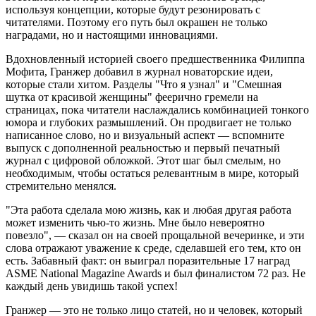
используя концепции, которые будут резонировать с
читателями. Поэтому его путь был окрашен не только
наградами, но и настоящими инновациями.
Вдохновленный историей своего предшественника Филиппа
Мофита, Гранжер добавил в журнал новаторские идеи,
которые стали хитом. Разделы "Что я узнал" и "Смешная
шутка от красивой женщины" феерично гремели на
страницах, пока читатели наслаждались комбинацией тонкого
юмора и глубоких размышлений. Он продвигает не только
написанное слово, но и визуальный аспект — вспомните
выпуск с дополненной реальностью и первый печатный
журнал с цифровой обложкой. Этот шаг был смелым, но
необходимым, чтобы остаться релевантным в мире, который
стремительно менялся.
"Эта работа сделала мою жизнь, как и любая другая работа
может изменить чью-то жизнь. Мне было невероятно
повезло", — сказал он на своей прощальной вечеринке, и эти
слова отражают уважение к среде, сделавшей его тем, кто он
есть. Забавный факт: он выиграл поразительные 17 наград
ASME National Magazine Awards и был финалистом 72 раз. Не
каждый день увидишь такой успех!
Гранжер — это не только лицо статей, но и человек, который