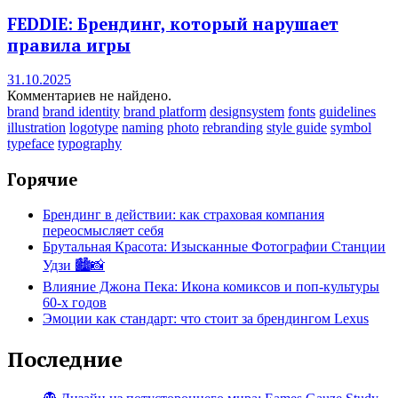
FEDDIE: Брендинг, который нарушает
правила игры
31.10.2025
Комментариев не найдено.
brand
brand identity
brand platform
designsystem
fonts
guidelines
illustration
logotype
naming
photo
rebranding
style guide
symbol
typeface
typography
Горячие
Брендинг в действии: как страховая компания
переосмысляет себя
Брутальная Красота: Изысканные Фотографии Станции
Удзи 🏙️📸
Влияние Джона Пека: Икона комиксов и поп-культуры
60-х годов
Эмоции как стандарт: что стоит за брендингом Lexus
Последние