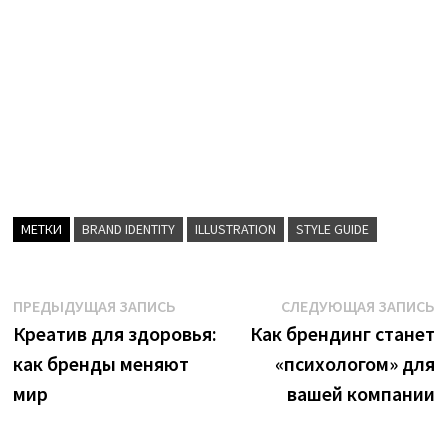
МЕТКИ
BRAND IDENTITY
ILLUSTRATION
STYLE GUIDE
Навигация
Предыдущая
С
ПРЕДЫДУЩАЯ ЗАПИСЬ
СЛЕДУЮЩАЯ ЗАПИСЬ
запись:
з
Креатив для здоровья:
Как брендинг станет
по
как бренды меняют
«психологом» для
записям
мир
вашей компании