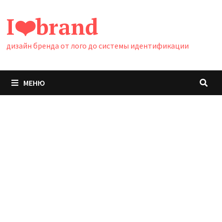
Перейти
I❤️brand
к
содержимому
дизайн бренда от лого до системы идентификации
МЕНЮ