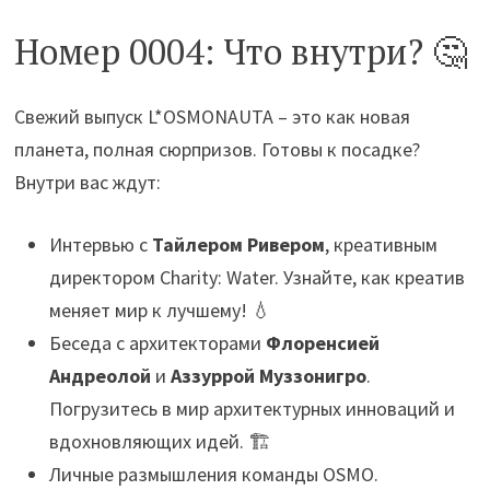
Номер 0004: Что внутри? 🤔
Свежий выпуск L*OSMONAUTA – это как новая
планета, полная сюрпризов. Готовы к посадке?
Внутри вас ждут:
Интервью с
Тайлером Ривером
, креативным
директором Charity: Water. Узнайте, как креатив
меняет мир к лучшему! 💧
Беседа с архитекторами
Флоренсией
Андреолой
и
Аззуррой Муззонигро
.
Погрузитесь в мир архитектурных инноваций и
вдохновляющих идей. 🏗️
Личные размышления команды OSMO.