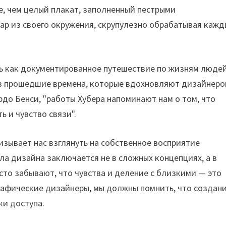
е, чем целый плакат, заполненный пестрыми
тар из своего окружения, скрупулезно обрабатывая каж
ь как документированное путешествие по жизням людей
 в прошедшие времена, которые вдохновляют дизайнеро
до Бенси, "работы Хубера напоминают нам о том, что
ь и чувство связи".
ризывает нас взглянуть на собственное восприятие
а дизайна заключается не в сложных концепциях, а в
то забывают, что чувства и деление с близкими — это
рафические дизайнеры, мы должны помнить, что создан
ки доступа.