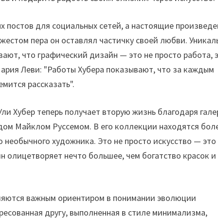
ых постов для социальных сетей, а настоящие произведе
 жестом пера он оставлял частичку своей любви. Уникал
вают, что графический дизайн — это не просто работа, 
ария Леви: "Работы Хубера показывают, что за каждым
емится рассказать".
Ули Хубер теперь получает вторую жизнь благодаря гале
ведом Майклом Руссемом. В его коллекции находятся бол
о необычного художника. Это не просто искусство — это
йн олицетворяет нечто большее, чем богатство красок и
вляются важным ориентиром в понимании эволюции
дресованная другу, выполненная в стиле минимализма,