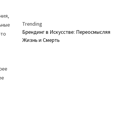
ния,
Trending
ьные
Брендинг в Искусстве: Переосмысляя
это
Жизнь и Смерть
рее
ее