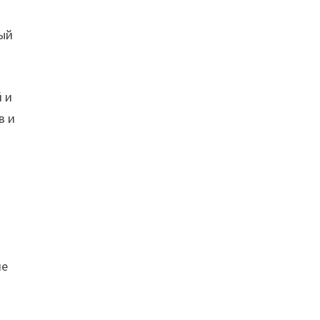
дый
 и
в и
ие