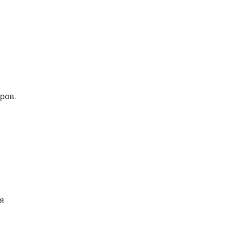
ров.
я