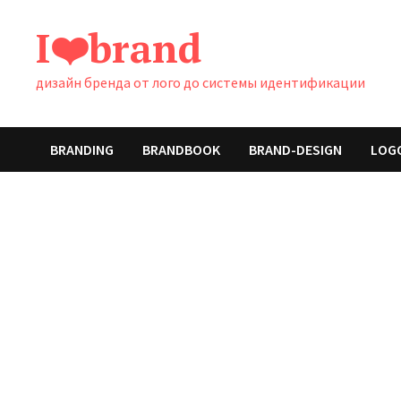
Перейти
I❤️brand
к
содержимому
дизайн бренда от лого до системы идентификации
BRANDING
BRANDBOOK
BRAND-DESIGN
LOG