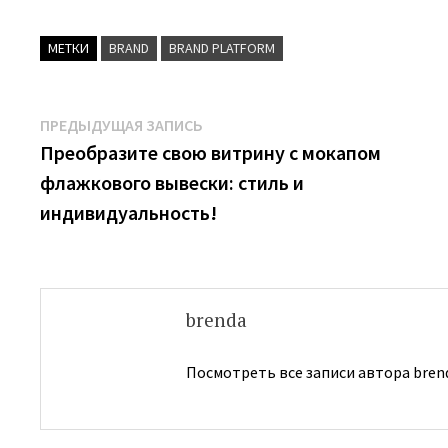
МЕТКИ
BRAND
BRAND PLATFORM
Навигация
Предыдущая
ПРЕДЫДУЩАЯ ЗАПИСЬ
запись:
Преобразите свою витрину с мокапом
по
флажкового вывески: стиль и
записям
индивидуальность!
brenda
Посмотреть все записи автора bren