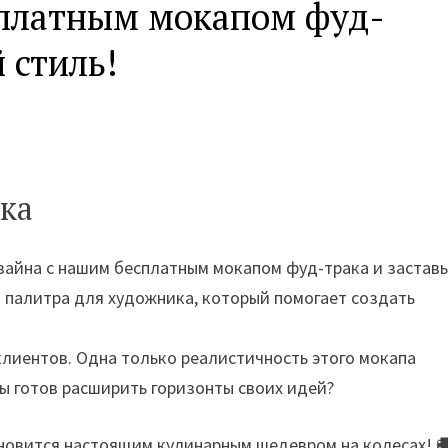
сплатным мокапом фуд-
 стиль!
ка
изайна с нашим бесплатным мокапом фуд-трака и застав
я палитра для художника, который помогает создать
клиентов. Одна только реалистичность этого мокапа
Ты готов расширить горизонты своих идей?
тановится настоящим кулинарным шедевром на колесах! 