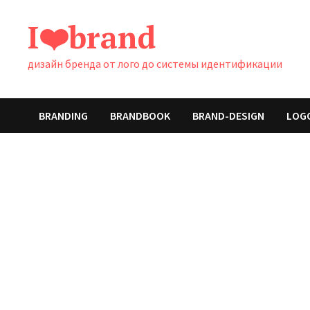
Перейти
I❤️brand
к
содержимому
дизайн бренда от лого до системы идентификации
BRANDING
BRANDBOOK
BRAND-DESIGN
LOG