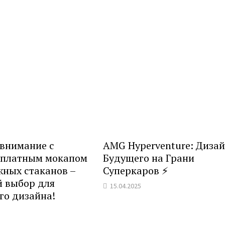
 внимание с
AMG Hyperventure: Диза
сплатным мокапом
Будущего на Грани
жных стаканов –
Суперкаров ⚡️
 выбор для
15.04.2025
го дизайна!