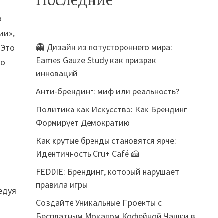
а
ии»,
👻 Дизайн из потустороннего мира:
 Это
Eames Gauze Study как призрак
до
инноваций
Анти-брендинг: миф или реальность?
Политика как Искусство: Как Брендинг
Формирует Демократию
Как крутые бренды становятся ярче:
Идентичность Cru+ Café 🍰
FEDDIE: Брендинг, который нарушает
правила игры
едуя
Создайте Уникальные Проекты с
Бесплатным Мокапом Кофейной Чашки в