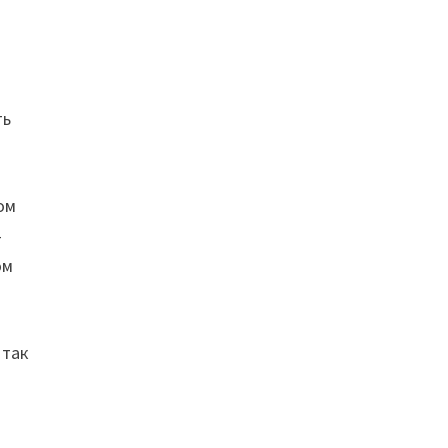
ть
ом
—
ом
 так