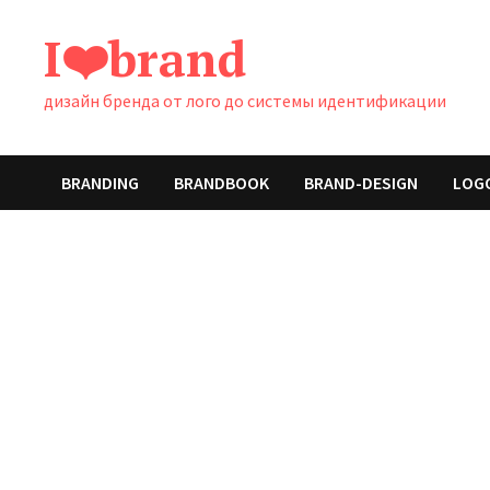
Перейти
I❤️brand
к
содержимому
дизайн бренда от лого до системы идентификации
BRANDING
BRANDBOOK
BRAND-DESIGN
LOG