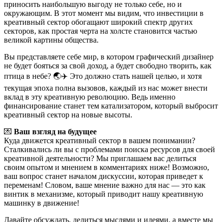
приносить наибольшую выгоду не только себе, но и
окружающим. В этот момент мы видим, что инвестиции в
креативный сектор обогащают широкий спектр других
секторов, как простая черта на холсте становится частью
великой картины общества.
Вы представляете себе мир, в котором графический дизайнер
не будет бояться за свой доход, а будет свободно творить, как
птица в небе? 🌏✈️ Это должно стать нашей целью, и хотя
текущая эпоха полна вызовов, каждый из нас может внести
вклад в эту креативную революцию. Ведь именно
финансирование станет тем катализатором, который выбросит
креативный сектор на новые высоты.
💌
Ваш взгляд на будущее
Куда движется креативный сектор в вашем понимании?
Сталкивались ли вы с проблемами поиска ресурсов для своей
креативной деятельности? Мы приглашаем вас делиться
своим опытом и мнением в комментариях ниже! Возможно,
ваш вопрос станет началом дискуссии, которая приведет к
переменам! Словом, ваше мнение важно для нас — это как
винтик в механизме, который приводит нашу креативную
машинку в движение!
Давайте обсуждать, делиться мыслями и идеями, а вместе мы