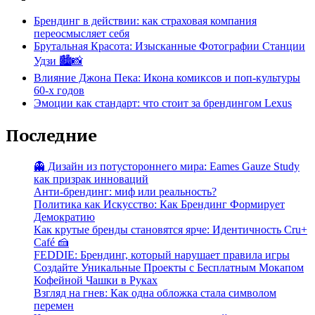
Брендинг в действии: как страховая компания
переосмысляет себя
Брутальная Красота: Изысканные Фотографии Станции
Удзи 🏙️📸
Влияние Джона Пека: Икона комиксов и поп-культуры
60-х годов
Эмоции как стандарт: что стоит за брендингом Lexus
Последние
👻 Дизайн из потустороннего мира: Eames Gauze Study
как призрак инноваций
Анти-брендинг: миф или реальность?
Политика как Искусство: Как Брендинг Формирует
Демократию
Как крутые бренды становятся ярче: Идентичность Cru+
Café 🍰
FEDDIE: Брендинг, который нарушает правила игры
Создайте Уникальные Проекты с Бесплатным Мокапом
Кофейной Чашки в Руках
Взгляд на гнев: Как одна обложка стала символом
перемен