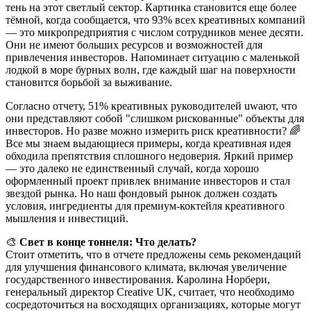
тень на этот светлый сектор. Картинка становится еще более
тёмной, когда сообщается, что 93% всех креативных компаний
— это микропредприятия с числом сотрудников менее десяти.
Они не имеют больших ресурсов и возможностей для
привлечения инвесторов. Напоминает ситуацию с маленькой
лодкой в море бурных волн, где каждый шаг на поверхности
становится борьбой за выживание.
Согласно отчету, 51% креативных руководителей uwaют, что
они представляют собой "слишком рискованные" объекты для
инвесторов. Но разве можно измерить риск креативности? 🌈
Все мы знаем выдающиеся примеры, когда креативная идея
обходила препятствия сплошного недоверия. Яркий пример
— это далеко не единственный случай, когда хорошо
оформленный проект привлек внимание инвесторов и стал
звездой рынка. Но наш фондовый рынок должен создать
условия, ингредиенты для премиум-коктейля креативного
мышления и инвестиций.
🎨
Свет в конце тоннеля: Что делать?
Стоит отметить, что в отчете предложены семь рекомендаций
для улучшения финансового климата, включая увеличение
государственного инвестирования. Каролина Норбери,
генеральный директор Creative UK, считает, что необходимо
сосредоточиться на восходящих организациях, которые могут