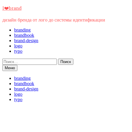
Перейти
I❤️brand
к
содержимому
дизайн бренда от лого до системы идентификации
branding
brandbook
brand-design
logo
typo
Найти:
Меню
branding
brandbook
brand-design
logo
typo