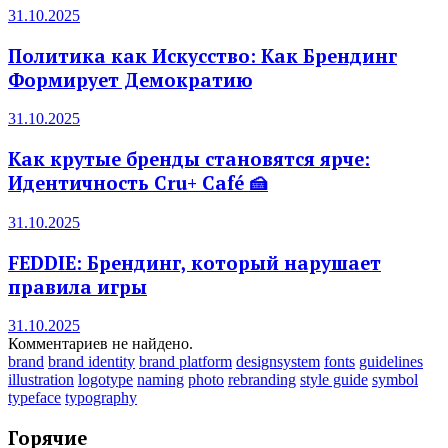
31.10.2025
Политика как Искусство: Как Брендинг
Формирует Демократию
31.10.2025
Как крутые бренды становятся ярче:
Идентичность Cru+ Café 🍰
31.10.2025
FEDDIE: Брендинг, который нарушает
правила игры
31.10.2025
Комментариев не найдено.
brand
brand identity
brand platform
designsystem
fonts
guidelines
illustration
logotype
naming
photo
rebranding
style guide
symbol
typeface
typography
Горячие