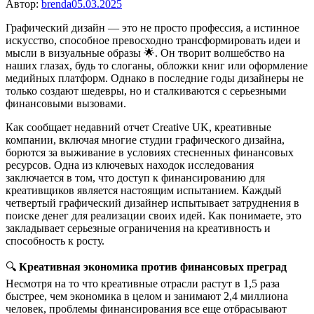
Автор:
brenda
05.03.2025
Графический дизайн — это не просто профессия, а истинное
искусство, способное превосходно трансформировать идеи и
мысли в визуальные образы 🌟. Он творит волшебство на
наших глазах, будь то слоганы, обложки книг или оформление
медийных платформ. Однако в последние годы дизайнеры не
только создают шедевры, но и сталкиваются с серьезными
финансовыми вызовами.
Как сообщает недавний отчет Creative UK, креативные
компании, включая многие студии графического дизайна,
борются за выживание в условиях стесненных финансовых
ресурсов. Одна из ключевых находок исследования
заключается в том, что доступ к финансированию для
креативщиков является настоящим испытанием. Каждый
четвертый графический дизайнер испытывает затруднения в
поиске денег для реализации своих идей. Как понимаете, это
закладывает серьезные ограничения на креативность и
способность к росту.
🔍
Креативная экономика против финансовых преград
Несмотря на то что креативные отрасли растут в 1,5 раза
быстрее, чем экономика в целом и занимают 2,4 миллиона
человек, проблемы финансирования все еще отбрасывают