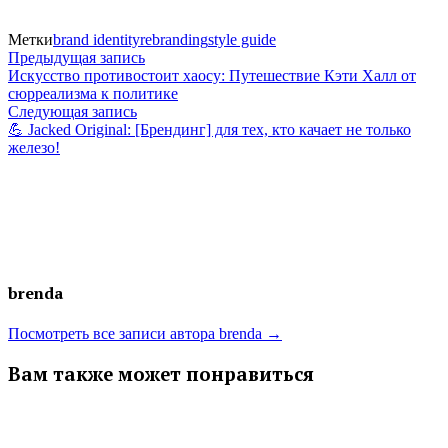
Метки
brand identity
rebranding
style guide
Навигация
Предыдущая
Предыдущая запись
запись:
Искусство противостоит хаосу: Путешествие Кэти Халл от
по
сюрреализма к политике
Следующая
Следующая запись
записям
запись:
💪 Jacked Original: [Брендинг] для тех, кто качает не только
железо!
brenda
Посмотреть все записи автора brenda →
Вам также может понравиться