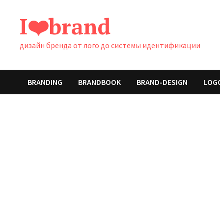
Перейти
I❤️brand
к
содержимому
дизайн бренда от лого до системы идентификации
BRANDING
BRANDBOOK
BRAND-DESIGN
LOG