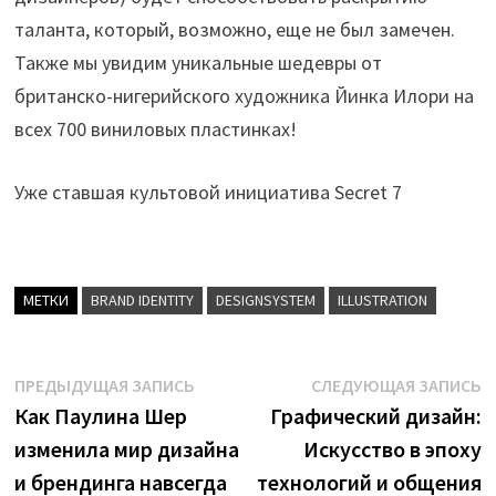
таланта, который, возможно, еще не был замечен.
Также мы увидим уникальные шедевры от
британско-нигерийского художника Йинка Илори на
всех 700 виниловых пластинках!
Уже ставшая культовой инициатива Secret 7
МЕТКИ
BRAND IDENTITY
DESIGNSYSTEM
ILLUSTRATION
Навигация
Предыдущая
С
ПРЕДЫДУЩАЯ ЗАПИСЬ
СЛЕДУЮЩАЯ ЗАПИСЬ
запись:
з
Как Паулина Шер
Графический дизайн:
по
изменила мир дизайна
Искусство в эпоху
записям
и брендинга навсегда
технологий и общения