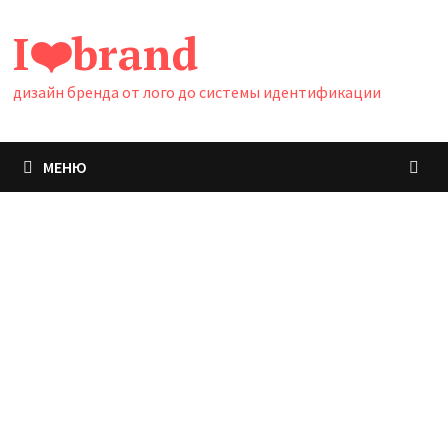
Перейти
I❤️brand
к
содержимому
дизайн бренда от лого до системы идентификации
МЕНЮ