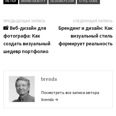
МЕТКИ
BRAND IDENTITY
DESIGNSYSTEM
STYLE GUIDE
Навигация
Предыдущая
С
ПРЕДЫДУЩАЯ ЗАПИСЬ
СЛЕДУЮЩАЯ ЗАПИСЬ
запись:
з
📸 Веб-дизайн для
Брендинг и дизайн: Как
по
фотографа: Как
визуальный стиль
записям
создать визуальный
формирует реальность
шедевр портфолио
brenda
Посмотреть все записи автора
brenda →