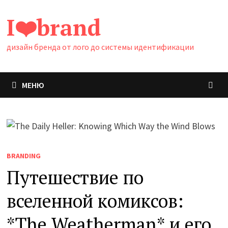
Перейти
I❤️brand
к
содержимому
дизайн бренда от лого до системы идентификации
МЕНЮ
BRANDING
Путешествие по
вселенной комиксов:
*The Weatherman* и его