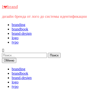
Перейти
I❤️brand
к
содержимому
дизайн бренда от лого до системы идентификации
branding
brandbook
brand-design
logo
typo
Найти:
Меню
branding
brandbook
brand-design
logo
typo