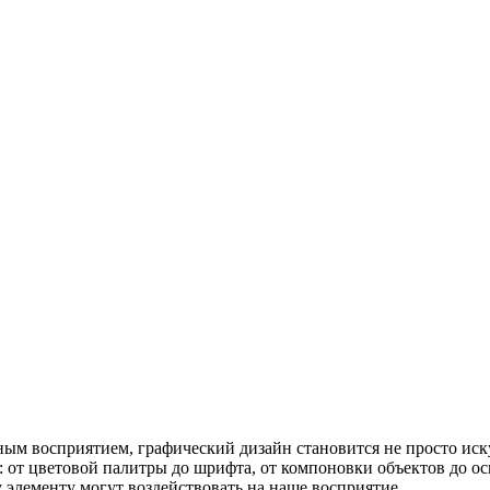
ьным восприятием, графический дизайн становится не просто иск
: от цветовой палитры до шрифта, от компоновки объектов до ос
 элементу могут воздействовать на наше восприятие.