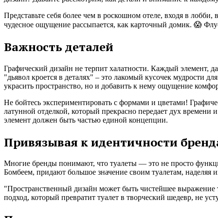
Представьте себя более чем в роскошном отеле, входя в лобби,
чудесное ощущение рассыпается, как карточный домик. 😱 Флу
Важность деталей
Графический дизайн не терпит халатности. Каждый элемент, даж
"дьявол кроется в деталях" – это лакомый кусочек мудрости дл
украсить пространство, но и добавить к нему ощущение комфор
Не бойтесь экспериментировать с формами и цветами! Графичес
латунной отделкой, который прекрасно передает дух времени
элемент должен быть частью единой концепции.
Привязывая к идентичности бренд
Многие бренды понимают, что туалеты — это не просто функц
Бомбеем, придают большое значение своим туалетам, наделяя и
"Пространственный дизайн может быть чистейшее выражение т
подход, который превратит туалет в творческий шедевр, не ус