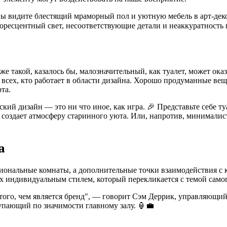
 вы видите блестящий мраморный пол и уютную мебель в арт-деко
оресцентный свет, несоответствующие детали и неаккуратность 
е такой, казалось бы, малозначительный, как туалет, может ока
я всех, кто работает в области дизайна. Хорошо продуманные вещ
та.
кий дизайн — это ни что иное, как игра. 🎉 Представьте себе т
 и создает атмосферу старинного уюта. Или, напротив, минима
а
иональные комнаты, а дополнительные точки взаимодействия с к
х индивидуальным стилем, который перекликается с темой самог
ого, чем является бренд", — говорит Сэм Деррик, управляющий
тупающий по значимости главному залу. 🏮💼