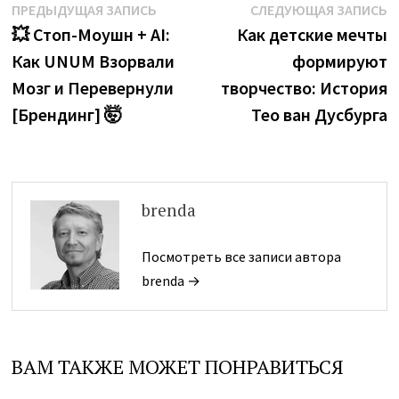
Навигация
Предыдущая
С
ПРЕДЫДУЩАЯ ЗАПИСЬ
СЛЕДУЮЩАЯ ЗАПИСЬ
запись:
з
💥 Стоп-Моушн + AI:
Как детские мечты
по
Как UNUM Взорвали
формируют
записям
Мозг и Перевернули
творчество: История
[Брендинг] 🤯
Тео ван Дусбурга
brenda
Посмотреть все записи автора
brenda →
ВАМ ТАКЖЕ МОЖЕТ ПОНРАВИТЬСЯ