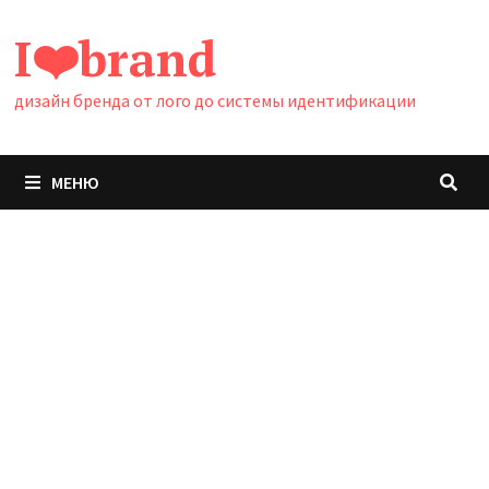
Перейти
I❤️brand
к
содержимому
дизайн бренда от лого до системы идентификации
МЕНЮ