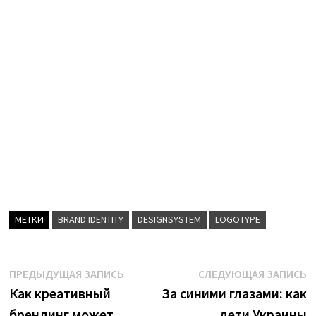
МЕТКИ
BRAND IDENTITY
DESIGNSYSTEM
LOGOTYPE
Навигация
Предыдущая
С
ПРЕДЫДУЩАЯ ЗАПИСЬ
СЛЕДУЮЩАЯ ЗАПИСЬ
запись:
з
Как креативный
За синими глазами: как
по
брендинг может
дети Украины