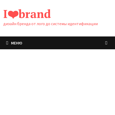
Перейти
I❤️brand
к
содержимому
дизайн бренда от лого до системы идентификации
МЕНЮ