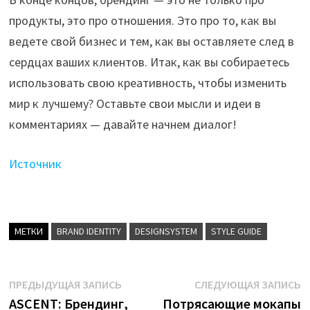
продукты, это про отношения. Это про то, как вы
ведете свой бизнес и тем, как вы оставляете след в
сердцах ваших клиентов. Итак, как вы собираетесь
использовать свою креативность, чтобы изменить
мир к лучшему? Оставьте свои мысли и идеи в
комментариях — давайте начнем диалог!
Источник
МЕТКИ
BRAND IDENTITY
DESIGNSYSTEM
STYLE GUIDE
Навигация
Предыдущая
С
ПРЕДЫДУЩАЯ ЗАПИСЬ
СЛЕДУЮЩАЯ ЗАПИСЬ
запись:
з
ASCENT: Брендинг,
Потрясающие мокапы