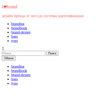
Перейти
I❤️brand
к
содержимому
дизайн бренда от лого до системы идентификации
branding
brandbook
brand-design
logo
typo
Найти:
Меню
branding
brandbook
brand-design
logo
typo