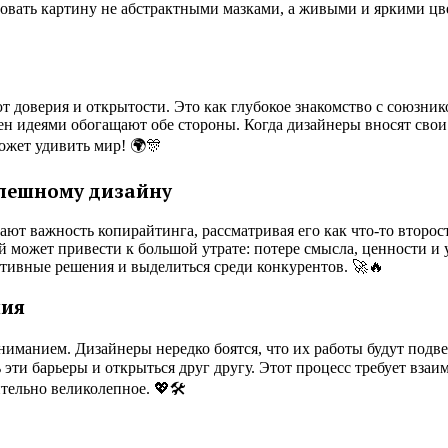
исовать картину не абстрактными мазками, а живыми и яркими ц
оверия и открытости. Это как глубокое знакомство с союзником 
н идеями обогащают обе стороны. Когда дизайнеры вносят свои 
ожет удивить мир! 🌍🎊
спешному дизайну
ют важность копирайтинга, рассматривая его как что-то второст
й может привести к большой утрате: потере смысла, ценности и
ативные решения и выделиться среди конкурентов. 🚀🔥
ния
манием. Дизайнеры нередко боятся, что их работы будут подверг
 эти барьеры и открыться друг другу. Этот процесс требует вза
тельно великолепное. 💖🛠️