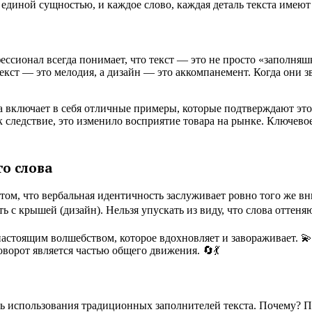
 единой сущностью, и каждое слово, каждая деталь текста имеют
ссионал всегда понимает, что текст — это не просто «заполняшк
текст — это мелодия, а дизайн — это аккомпанемент. Когда они 
 включает в себя отличные примеры, которые подтверждают это
к следствие, это изменило восприятие товара на рынке. Ключево
о слова
том, что вербальная идентичность заслуживает ровно того же вни
ь с крышей (дизайн). Нельзя упускать из виду, что слова оттеня
астоящим волшебством, которое вдохновляет и завораживает. 💫
оворот является частью общего движения. 🔄💃
ть использования традиционных заполнителей текста. Почему? По