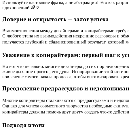
Используйте настоящие фразы, а не абстракции! Это как разр
вдохновения! 🌈🎨
Доверие и открытость — залог успеха
Взаимоотношения между дизайнерами и копирайтерами требуют д
С любого этапа их взаимодействия искренние разговоры и обме
получается глубокий и сбалансированный результат, который м
Уважение к копирайтерам: первый шаг к у
Но вот что печально: многие дизайнеры до сих пор недооценива
живое дыхание проекта, его душа. Игнорирование этой истино
вовлечен с самого начала процесса, чтобы оптимизировать кре
Преодоление предрассудков и недопонима
Многие копирайтеры сталкиваются с предрассудками и недопони
Однако для успеха совместного творчества необходимо скинуть
копирайтеры должны помочь друг другу создать что-то действи
Подводя итоги