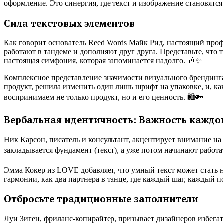
оформление. Это синергия, где текст и изображение становятся
Сила текстовых элементов
Как говорит основатель Reed Words Майк Рид, настоящий профе
работают в тандеме и дополняют друг друга. Представьте, что 
настоящая симфония, которая запоминается надолго. 🎶✨
Комплексное представление значимости визуального брендинга
продукт, решила изменить один лишь шрифт на упаковке, и, ка
воспринимаем не только продукт, но и его ценность. 🛍️🔑
Вербальная идентичность: Важность каждог
Ник Карсон, писатель и консультант, акцентирует внимание на 
закладывается фундамент (текст), а уже потом начинают работат
Эмма Кокер из LOVE добавляет, что умный текст может стать н
гармонии, как два партнера в танце, где каждый шаг, каждый п
Отбросьте традиционные заполнители
Луи Зиген, фриланс-копирайтер, призывает дизайнеров избега