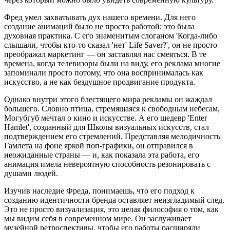
Фред умел захватывать дух нашего времени. Для него
создание анимаций было не просто работой; это была
духовная практика. С его знаменитым слоганом 'Когда-либо
слышали, чтобы кто-то сказал 'нет' Life Saver?', он не просто
преображал маркетинг — он заставлял нас смеяться. В те
времена, когда телевизоры были на виду, его реклама многие
запоминали просто потому, что она воспринималась как
искусство, а не как бездушное продвигание продукта.
Однако внутри этого блестящего мира рекламы он жаждал
большего. Словно птица, стремящаяся к свободным небесам,
Могубгуб мечтал о кино и искусстве. А его шедевр 'Enter
Hamlet', созданный для Школы визуальных искусств, стал
подтверждением его стремлений. Представляя мелодичность
Гамлета на фоне яркой поп-графики, он отправился в
неожиданные страны — и, как показала эта работа, его
анимация имела невероятную способность резонировать с
душами людей.
Изучив наследие Фреда, понимаешь, что его подход к
созданию идентичности бренда оставляет неизгладимый след.
Это не просто визуализация, это целая философия о том, как
мы видим себя в современном мире. Он заслуживает
музейной ретроспективы, чтобы его работы расширяли