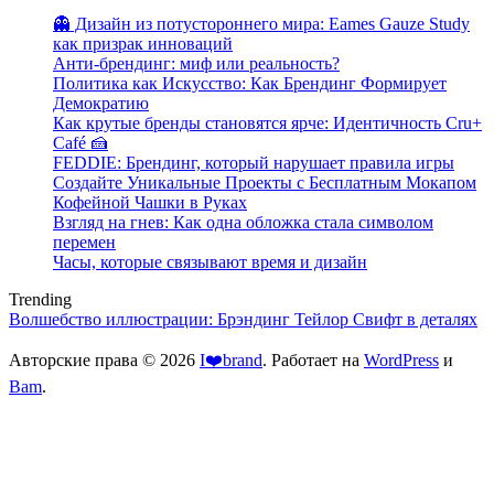
👻 Дизайн из потустороннего мира: Eames Gauze Study
как призрак инноваций
Анти-брендинг: миф или реальность?
Политика как Искусство: Как Брендинг Формирует
Демократию
Как крутые бренды становятся ярче: Идентичность Cru+
Café 🍰
FEDDIE: Брендинг, который нарушает правила игры
Создайте Уникальные Проекты с Бесплатным Мокапом
Кофейной Чашки в Руках
Взгляд на гнев: Как одна обложка стала символом
перемен
Часы, которые связывают время и дизайн
Trending
Волшебство иллюстрации: Брэндинг Тейлор Свифт в деталях
Авторские права © 2026
I❤️brand
. Работает на
WordPress
и
Bam
.