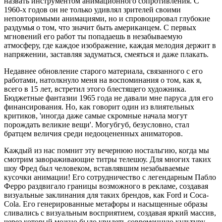
назвать инструментом анимационного сопротивления. С
1960-х годов он не только удивлял зрителей своими
неповторимыми анимациями, но и спровоцировал глубокие
раздумья о том, что значит быть американцем. С первых
мгновений его работ ты попадаешь в незабываемую
атмосферу, где каждое изображение, каждая мелодия держит в
напряжении, заставляя задуматься, смеяться и даже плакать.
Недавнее обновление старого материала, связанного с его
работами, натолкнуло меня на воспоминания о том, как я,
всего в 15 лет, встретил этого блестящего художника.
Бюджетные фантазии 1965 года не давали мне паруса для его
финансирования. Но, как говорит один из влиятельных
критиков, 'иногда даже самые скромные начала могут
порождать великие вещи'. Могубгуб, безусловно, стал
братцем величия среди недооцененных аниматоров.
Каждый из нас помнит эту вечернюю ностальгию, когда мы
смотрим завораживающие титры телешоу. Для многих таких
шоу Фред был человеком, вставлявшим незабываемые
кусочки анимации! Его сотрудничество с легендарным Пабло
Ферро раздвигало границы возможного в рекламе, создавая
визуальные заклинания для таких брендов, как Ford и Coca-
Cola. Его генерированные метафоры и насыщенные образы
сливались с визуальным восприятием, создавая яркий массив,
через который можно было увидеть современную культуру.