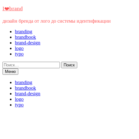
Перейти
I❤️brand
к
содержимому
дизайн бренда от лого до системы идентификации
branding
brandbook
brand-design
logo
typo
Найти:
Меню
branding
brandbook
brand-design
logo
typo