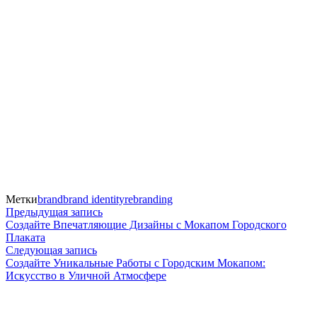
Метки
brand
brand identity
rebranding
Навигация
Предыдущая
Предыдущая запись
запись:
Создайте Впечатляющие Дизайны с Мокапом Городского
по
Плаката
Следующая
Следующая запись
записям
запись:
Создайте Уникальные Работы с Городским Мокапом:
Искусство в Уличной Атмосфере