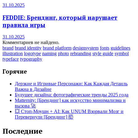
31.10.2025
FEDDIE: Брендинг, который нарушает
правила игры
31.10.2025
Комментариев не найдено.
brand
brand identity
brand platform
designsystem
fonts
guidelines
illustration
logotype
naming
photo
rebranding
style guide
symbol
typeface
typography
Горячие
Дерзкие и Игривые Персонажи: Как Каждая Детаиль
Важна в Дизайне
Будущее дизайна: фотографические тренды 2025 года
Matternity: [Брендинг] как искусство минимализма и
вызова 🚀
💥 Стоп-Моушн + AI: Как UNUM Взорвали Мозг и
Перевернули [Брендинг] 🤯
Последние