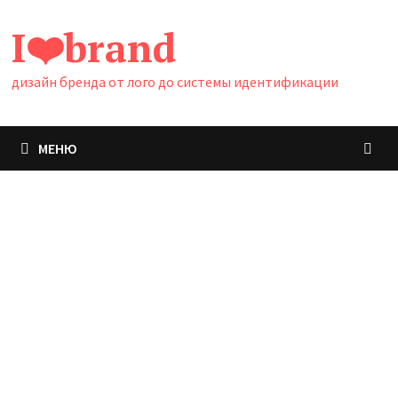
Перейти
I❤️brand
к
содержимому
дизайн бренда от лого до системы идентификации
МЕНЮ