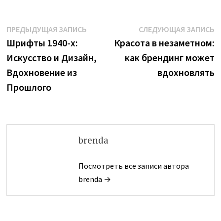
Навигация
Предыдущая
С
ПРЕДЫДУЩАЯ ЗАПИСЬ
СЛЕДУЮЩАЯ ЗАПИСЬ
запись:
з
Шрифты 1940-х:
Красота в незаметном:
по
Искусство и Дизайн,
как брендинг может
записям
Вдохновение из
вдохновлять
Прошлого
brenda
Посмотреть все записи автора
brenda →