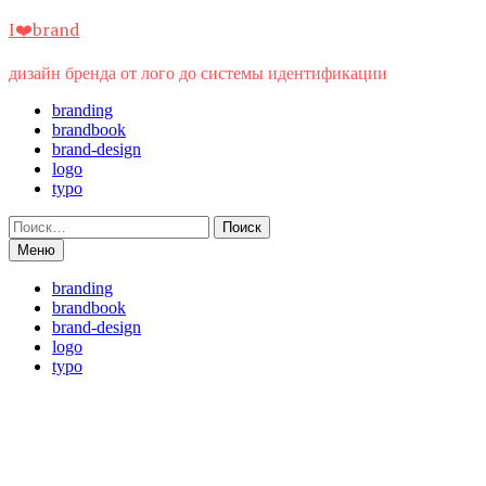
Перейти
I❤️brand
к
содержимому
дизайн бренда от лого до системы идентификации
branding
brandbook
brand-design
logo
typo
Найти:
Меню
branding
brandbook
brand-design
logo
typo