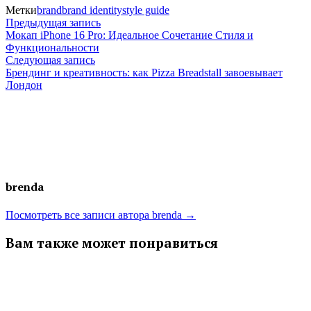
Метки
brand
brand identity
style guide
Навигация
Предыдущая
Предыдущая запись
запись:
Мокап iPhone 16 Pro: Идеальное Сочетание Стиля и
по
Функциональности
Следующая
Следующая запись
записям
запись:
Брендинг и креативность: как Pizza Breadstall завоевывает
Лондон
brenda
Посмотреть все записи автора brenda →
Вам также может понравиться