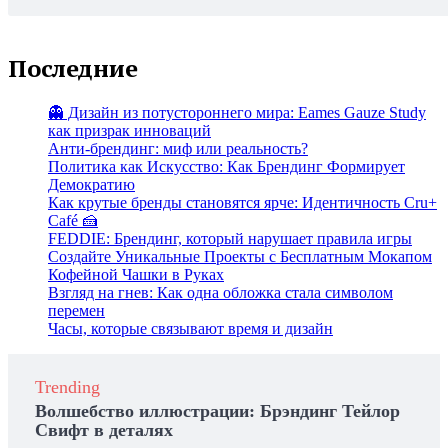
Последние
👻 Дизайн из потустороннего мира: Eames Gauze Study
как призрак инноваций
Анти-брендинг: миф или реальность?
Политика как Искусство: Как Брендинг Формирует
Демократию
Как крутые бренды становятся ярче: Идентичность Cru+
Café 🍰
FEDDIE: Брендинг, который нарушает правила игры
Создайте Уникальные Проекты с Бесплатным Мокапом
Кофейной Чашки в Руках
Взгляд на гнев: Как одна обложка стала символом
перемен
Часы, которые связывают время и дизайн
Trending
Волшебство иллюстрации: Брэндинг Тейлор
Свифт в деталях