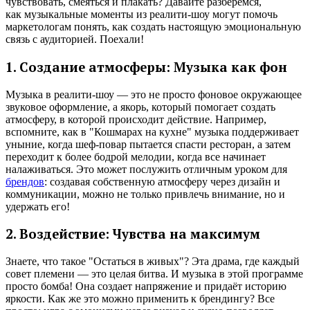
чувствовать, смеяться и плакать? Давайте разберемся,
как музыкальные моменты из реалити-шоу могут помочь
маркетологам понять, как создать настоящую эмоциональную
связь с аудиторией. Поехали!
1. Создание атмосферы: Музыка как фон
Музыка в реалити-шоу — это не просто фоновое окружающее
звуковое оформление, а якорь, который помогает создать
атмосферу, в которой происходит действие. Например,
вспомните, как в "Кошмарах на кухне" музыка поддерживает
уныние, когда шеф-повар пытается спасти ресторан, а затем
переходит к более бодрой мелодии, когда все начинает
налаживаться. Это может послужить отличным уроком для
брендов
: создавая собственную атмосферу через дизайн и
коммуникации, можно не только привлечь внимание, но и
удержать его!
2. Воздействие: Чувства на максимум
Знаете, что такое "Остаться в живых"? Эта драма, где каждый
совет племени — это целая битва. И музыка в этой программе
просто бомба! Она создает напряжение и придаёт историю
яркости. Как же это можно применить к брендингу? Все