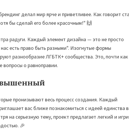
ебрендинг делал мир ярче и приветливее. Как говорит ст
хотя бы сделай его более красочным!" 🙌
итра радуги. Каждый элемент дизайна — это не просто
 нас есть право быть разными". Изогнутые формы
руют разнообразие ЛГБТК+ сообщества. Это, почти как
ые вопросы о равноправии.
озвышенный
оторые пронизывают весь процесс создания. Каждый
приглашает вас ближе познакомиться с идеей единства в
тря на серьезную тему, проект предлагает легкий и игр
адостью. 🎉