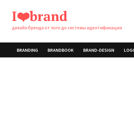
Перейти
I❤️brand
к
содержимому
дизайн бренда от лого до системы идентификации
BRANDING
BRANDBOOK
BRAND-DESIGN
LOG