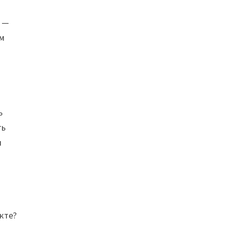
а —
им
ь
ть
и
кте?