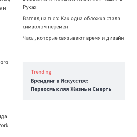
Руках
e и
Взгляд на гнев: Как одна обложка стала
символом перемен
Часы, которые связывают время и дизайн
кого
е
Trending
Брендинг в Искусстве:
Переосмысляя Жизнь и Смерть
нда
York