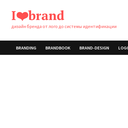
Перейти
I❤️brand
к
содержимому
дизайн бренда от лого до системы идентификации
BRANDING
BRANDBOOK
BRAND-DESIGN
LOG