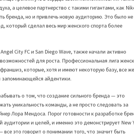
ха, а целевое партнерство с такими гигантами, как Nik
ть бренда, но и привлечь новую аудиторию. Это было не
од, который сделал весь мир женского спорта более
ngel City FC и San Diego Wave, также начали активно
о возможностей для роста. Профессиональная лига женс
франшиз, которые, хотя и имеют некоторую базу, все ж
 и запоминающейся айдентики.
 забывать о том, что создание сильного бренда — это
ать уникальность команды, а не просто следовать за
йнер Лора Мендоса. Порог готовности к разработке бре
й аудитории и целей, и именно это демонстрирует New 
 — все это говорит о понимании того, что значит быть