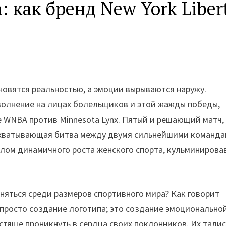
: как бренд New York Liber
ановятся реальностью, а эмоции вырываются наружу.
 волнение на лицах болельщиков и этой жажды победы,
ле WNBA против Minnesota Lynx. Пятый и решающий матч,
 захватывающая битва между двумя сильнейшими команд
олом динамичного роста женского спорта, кульминирова
аняться среди размеров спортивного мира? Как говорит
е просто создание логотипа; это создание эмоционально
естяще проникнуть в сердца своих поклонников. Их тали