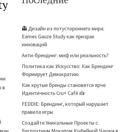
ty
👻 Дизайн из потустороннего мира:
Eames Gauze Study как призрак
инноваций
Анти-брендинг: миф или реальность?
Политика как Искусство: Как Брендинг
Формирует Демократию
ами
Как крутые бренды становятся ярче:
в в
Идентичность Cru+ Café 🍰
FEDDIE: Брендинг, который нарушает
правила игры
й
Создайте Уникальные Проекты с
Бесплатным Мокапом Кофейной Чашки в
сман,