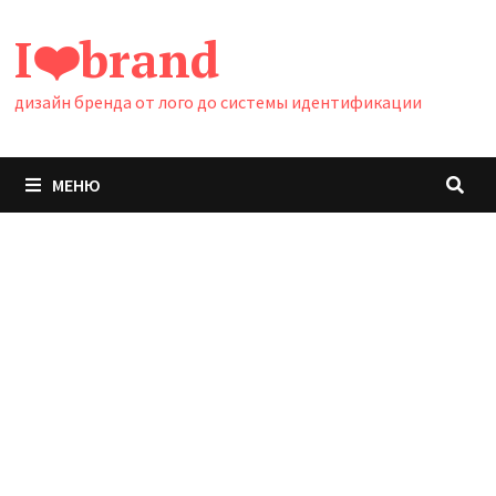
Перейти
I❤️brand
к
содержимому
дизайн бренда от лого до системы идентификации
МЕНЮ