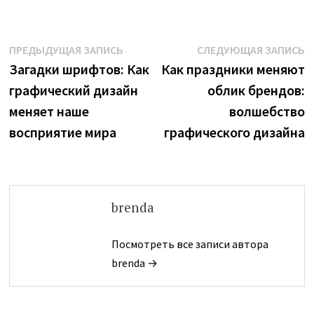
Навигация
Предыдущая
С
ПРЕДЫДУЩАЯ ЗАПИСЬ
СЛЕДУЮЩАЯ ЗАПИСЬ
запись:
з
Загадки шрифтов: Как
Как праздники меняют
по
графический дизайн
облик брендов:
записям
меняет наше
волшебство
восприятие мира
графического дизайна
brenda
Посмотреть все записи автора
brenda →