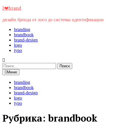
Перейти
I❤️brand
к
содержимому
дизайн бренда от лого до системы идентификации
branding
brandbook
brand-design
logo
typo
Найти:
Меню
branding
brandbook
brand-design
logo
typo
Рубрика:
brandbook