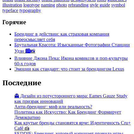
illustration
logotype
naming
photo
rebranding
style guide
symbol
typeface
typography
Горячие
Брендинг в действии: как страховая компания
переосмысляет себя
Брутальная Красота: Изысканные Фотографии Станции
Удзи 🏙️📸
Влияние Джона Пека: Икона комиксов и поп-культуры
60-х годов
Эмоции как стандарт: что стоит за брендингом Lexus
Последние
👻 Дизайн из потустороннего мира: Eames Gauze Study
как призрак инноваций
Анти-брендинг: миф или реальность?
Политика как Искусство: Как Брендинг Формирует
Демократию
Как крутые бренды становятся ярче: Идентичность Cru+
Café 🍰
FEDDIE: Брендинг, который нарушает правила игры