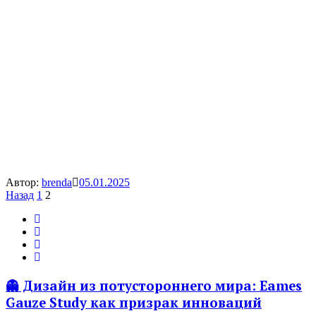
Автор:
brenda
05.01.2025
Пагинация
Назад
1
2
записей
👻 Дизайн из потустороннего мира: Eames
Gauze Study как призрак инноваций