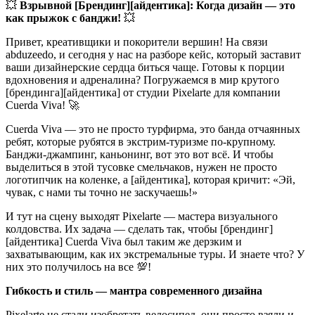
💥
Взрывной [Брендинг][айдентика]: Когда дизайн — это
как прыжок с банджи!
💥
Привет, креативщики и покорители вершин! На связи
abduzeedo, и сегодня у нас на разборе кейс, который заставит
ваши дизайнерские сердца биться чаще. Готовы к порции
вдохновения и адреналина? Погружаемся в мир крутого
[брендинга][айдентика] от студии Pixelarte для компании
Cuerda Viva! 🚀
Cuerda Viva — это не просто турфирма, это банда отчаянных
ребят, которые рубятся в экстрим-туризме по-крупному.
Банджи-джампинг, каньонинг, вот это вот всё. И чтобы
выделиться в этой тусовке смельчаков, нужен не просто
логотипчик на коленке, а [айдентика], которая кричит: «Эй,
чувак, с нами ты точно не заскучаешь!»
И тут на сцену выходят Pixelarte — мастера визуального
колдовства. Их задача — сделать так, чтобы [брендинг]
[айдентика] Cuerda Viva был таким же дерзким и
захватывающим, как их экстремальные туры. И знаете что? У
них это получилось на все 💯!
Гибкость и стиль — мантра современного дизайна
Pixelarte не стали изобретать велосипед, они просто взяли и