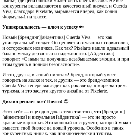
рынке, где цена ошибки может быть очень высока. Не все
конкуренты вкладываются в качественный визуал, и Cuerda
Viva, благодаря Pixelarte, вырывается вперед, как болид
Формулы-1 на трассе.
Универсальность — ключ к успеху
🔑
Новый [брендинг][айдентика] Cuerda Viva — это как
универсальный солдат. Он цепляет и отчаянных сорвиголов,
и осторожных новичков. Как так? Pixelarte нашли идеальный
баланс между дерзостью и надежностью. [Айдентика]
говорит: «С нами ты получишь незабываемые эмоции, и при
этом будешь в полной безопасности».
И это, друзья, высший пилотаж! Бренд, который умеет
говорить на языке и тех, и других — это бренд-чемпион.
Cuerda Viva теперь выглядит как рок-звезда в мире экстрим-
туризма, и это заслуга крутого дизайна от Pixelarte.
Дизайн решает всё? Почти!
😉
Этот кейс — еще одно доказательство того, что [брендинг]
[айдентика] и визуальная [айдентика] — это не просто
красивые картинки. Это мощный инструмент, который может
вывести твой бизнес на новый уровень. Особенно в таких
конкурентных нишах, как приключенческий туризм.