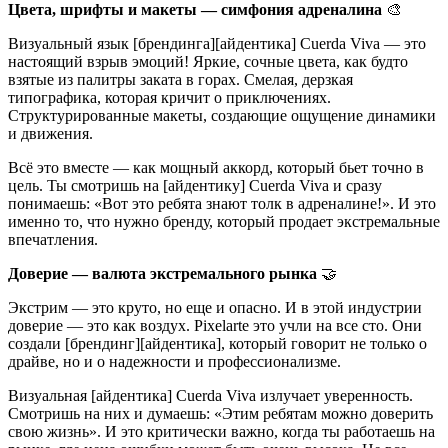
Цвета, шрифты и макеты — симфония адреналина
🎨
Визуальный язык [брендинга][айдентика] Cuerda Viva — это
настоящий взрыв эмоций! Яркие, сочные цвета, как будто
взятые из палитры заката в горах. Смелая, дерзкая
типографика, которая кричит о приключениях.
Структурированные макеты, создающие ощущение динамики
и движения.
Всё это вместе — как мощный аккорд, который бьет точно в
цель. Ты смотришь на [айдентику] Cuerda Viva и сразу
понимаешь: «Вот это ребята знают толк в адреналине!». И это
именно то, что нужно бренду, который продает экстремальные
впечатления.
Доверие — валюта экстремального рынка
🤝
Экстрим — это круто, но еще и опасно. И в этой индустрии
доверие — это как воздух. Pixelarte это учли на все сто. Они
создали [брендинг][айдентика], который говорит не только о
драйве, но и о надежности и профессионализме.
Визуальная [айдентика] Cuerda Viva излучает уверенность.
Смотришь на них и думаешь: «Этим ребятам можно доверить
свою жизнь». И это критически важно, когда ты работаешь на