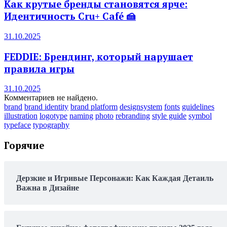
Как крутые бренды становятся ярче:
Идентичность Cru+ Café 🍰
31.10.2025
FEDDIE: Брендинг, который нарушает
правила игры
31.10.2025
Комментариев не найдено.
brand
brand identity
brand platform
designsystem
fonts
guidelines
illustration
logotype
naming
photo
rebranding
style guide
symbol
typeface
typography
Горячие
Дерзкие и Игривые Персонажи: Как Каждая Детаиль
Важна в Дизайне