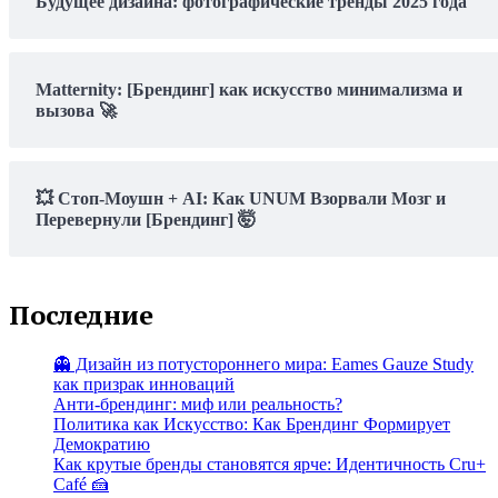
Будущее дизайна: фотографические тренды 2025 года
Matternity: [Брендинг] как искусство минимализма и
вызова 🚀
💥 Стоп-Моушн + AI: Как UNUM Взорвали Мозг и
Перевернули [Брендинг] 🤯
Последние
👻 Дизайн из потустороннего мира: Eames Gauze Study
как призрак инноваций
Анти-брендинг: миф или реальность?
Политика как Искусство: Как Брендинг Формирует
Демократию
Как крутые бренды становятся ярче: Идентичность Cru+
Café 🍰