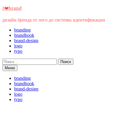
Перейти
I❤️brand
к
содержимому
дизайн бренда от лого до системы идентификации
branding
brandbook
brand-design
logo
typo
Найти:
Меню
branding
brandbook
brand-design
logo
typo