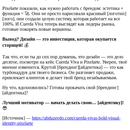
Pixelarte показали, как нужно работать с брендом: эстетика +
функция = 🚀. Они не просто нарисовали красивый [логотип]
[лого], они создали целую систему, которая работает на все
100%. И Cuerda Viva теперь выглядят как лидеры рынка,
готовые покорять новые вершины.
Вывод? Дизайн — это инвестиция, которая окупается
сторицей!
💰
Так что, если ты до сих пор думаешь, что дизайн — это дело
десятое, посмотри на кейс Cuerda Viva и Pixelarte. Уверен, твоё
мнение изменится. Крутой [брендинг][айдентика] — это как
турбонаддув для твоего бизнеса. Он разгоняет продажи,
привлекает клиентов и делает твой бренд незабываемым.
Ну что, вдохновились? Готовы прокачать свой [брендинг]
[айдентика]?
Лучший мотиватор — начать делать свою… [айдентику]!
😎
[Источник] —
https://abduzeedo.com/cuerda-vivas-bold-visual-
identity-pixelarte