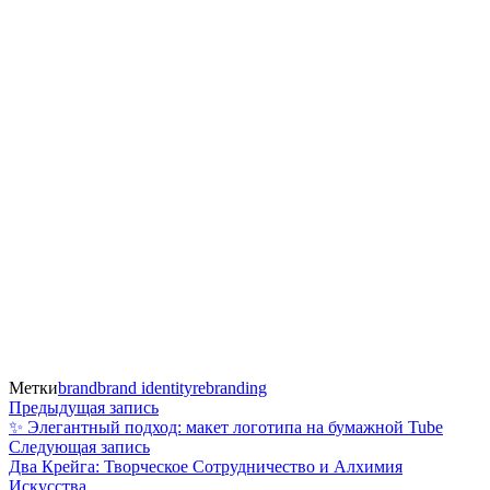
Метки
brand
brand identity
rebranding
Навигация
Предыдущая
Предыдущая запись
запись:
✨ Элегантный подход: макет логотипа на бумажной Tubе
по
Следующая
Следующая запись
запись:
Два Крейга: Творческое Сотрудничество и Алхимия
записям
Искусства