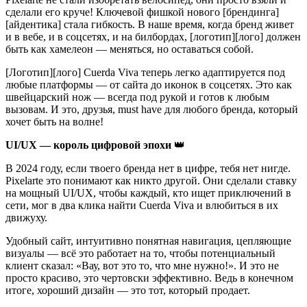
сделали его круче! Ключевой фишкой нового [брендинга]
[айдентика] стала гибкость. В наше время, когда бренд живет
и в вебе, и в соцсетях, и на билбордах, [логотип][лого] должен
быть как хамелеон — меняться, но оставаться собой.
[Логотип][лого] Cuerda Viva теперь легко адаптируется под
любые платформы — от сайта до иконок в соцсетях. Это как
швейцарский нож — всегда под рукой и готов к любым
вызовам. И это, друзья, must have для любого бренда, который
хочет быть на волне!
UI/UX — король цифровой эпохи
👑
В 2024 году, если твоего бренда нет в цифре, тебя нет нигде.
Pixelarte это понимают как никто другой. Они сделали ставку
на мощный UI/UX, чтобы каждый, кто ищет приключений в
сети, мог в два клика найти Cuerda Viva и влюбиться в их
движуху.
Удобный сайт, интуитивно понятная навигация, цепляющие
визуалы — всё это работает на то, чтобы потенциальный
клиент сказал: «Вау, вот это то, что мне нужно!». И это не
просто красиво, это чертовски эффективно. Ведь в конечном
итоге, хороший дизайн — это тот, который продает.