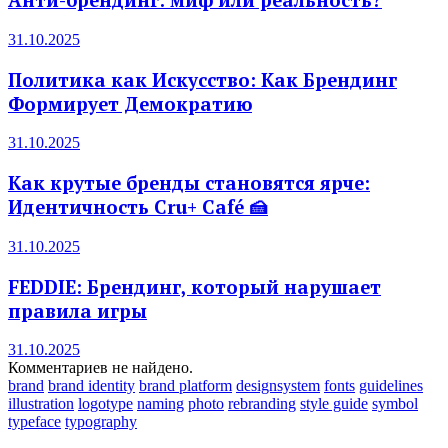
Анти-брендинг: миф или реальность?
31.10.2025
Политика как Искусство: Как Брендинг
Формирует Демократию
31.10.2025
Как крутые бренды становятся ярче:
Идентичность Cru+ Café 🍰
31.10.2025
FEDDIE: Брендинг, который нарушает
правила игры
31.10.2025
Комментариев не найдено.
brand
brand identity
brand platform
designsystem
fonts
guidelines
illustration
logotype
naming
photo
rebranding
style guide
symbol
typeface
typography