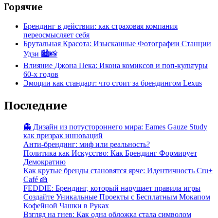
Горячие
Брендинг в действии: как страховая компания
переосмысляет себя
Брутальная Красота: Изысканные Фотографии Станции
Удзи 🏙️📸
Влияние Джона Пека: Икона комиксов и поп-культуры
60-х годов
Эмоции как стандарт: что стоит за брендингом Lexus
Последние
👻 Дизайн из потустороннего мира: Eames Gauze Study
как призрак инноваций
Анти-брендинг: миф или реальность?
Политика как Искусство: Как Брендинг Формирует
Демократию
Как крутые бренды становятся ярче: Идентичность Cru+
Café 🍰
FEDDIE: Брендинг, который нарушает правила игры
Создайте Уникальные Проекты с Бесплатным Мокапом
Кофейной Чашки в Руках
Взгляд на гнев: Как одна обложка стала символом