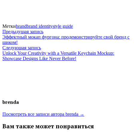
Метки
brand
brand identity
style guide
Навигация
Предыдущая
Предыдущая запись
запись:
Эффектный мокап фургона: продемонстрируйте свой бренд с
по
шиком!
Следующая
Следующая запись
записям
запись:
Unlock Your Creativity with a Versatile Keychain Mockup:
Showcase Designs Like Never Before!
brenda
Посмотреть все записи автора brenda →
Вам также может понравиться