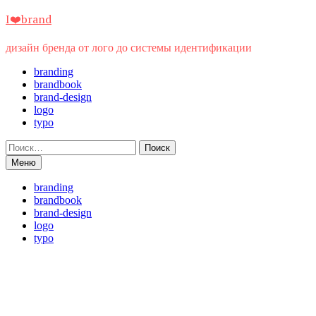
Перейти
I❤️brand
к
содержимому
дизайн бренда от лого до системы идентификации
branding
brandbook
brand-design
logo
typo
Найти:
Меню
branding
brandbook
brand-design
logo
typo