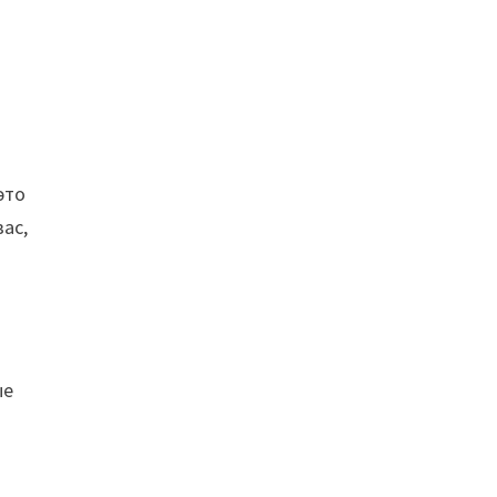
это
ас,
ые