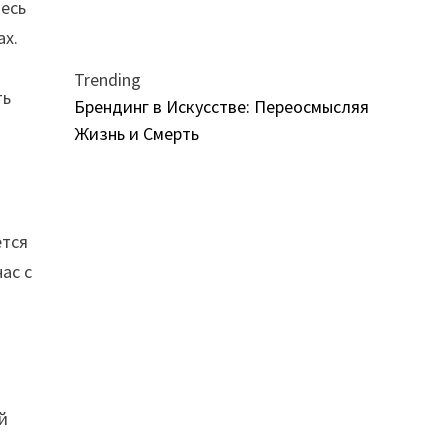
десь
ах.
Trending
ть
Брендинг в Искусстве: Переосмысляя
Жизнь и Смерть
ется
ас с
й