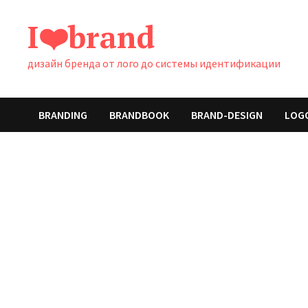
Перейти
I❤️brand
к
содержимому
дизайн бренда от лого до системы идентификации
BRANDING
BRANDBOOK
BRAND-DESIGN
LOG