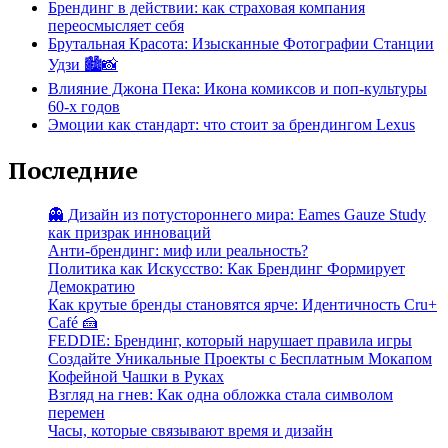
Брендинг в действии: как страховая компания
переосмысляет себя
Брутальная Красота: Изысканные Фотографии Станции
Удзи 🏙️📸
Влияние Джона Пека: Икона комиксов и поп-культуры
60-х годов
Эмоции как стандарт: что стоит за брендингом Lexus
Последние
👻 Дизайн из потустороннего мира: Eames Gauze Study
как призрак инноваций
Анти-брендинг: миф или реальность?
Политика как Искусство: Как Брендинг Формирует
Демократию
Как крутые бренды становятся ярче: Идентичность Cru+
Café 🍰
FEDDIE: Брендинг, который нарушает правила игры
Создайте Уникальные Проекты с Бесплатным Мокапом
Кофейной Чашки в Руках
Взгляд на гнев: Как одна обложка стала символом
перемен
Часы, которые связывают время и дизайн