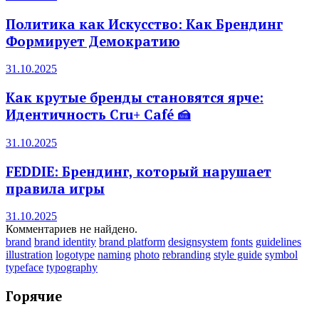
Политика как Искусство: Как Брендинг
Формирует Демократию
31.10.2025
Как крутые бренды становятся ярче:
Идентичность Cru+ Café 🍰
31.10.2025
FEDDIE: Брендинг, который нарушает
правила игры
31.10.2025
Комментариев не найдено.
brand
brand identity
brand platform
designsystem
fonts
guidelines
illustration
logotype
naming
photo
rebranding
style guide
symbol
typeface
typography
Горячие