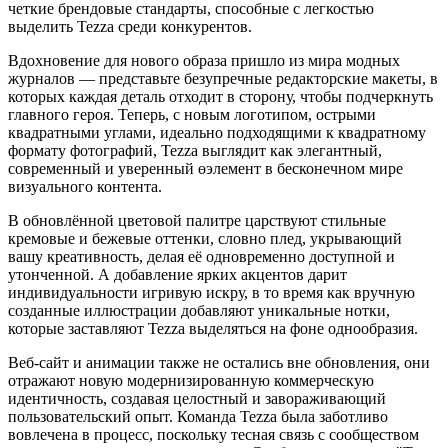
четкие брендовые стандарты, способные с легкостью
выделить Tezza среди конкурентов.
Вдохновение для нового образа пришло из мира модных
журналов — представьте безупречные редакторские макеты, в
которых каждая деталь отходит в сторону, чтобы подчеркнуть
главного героя. Теперь, с новым логотипом, острыми
квадратными углами, идеально подходящими к квадратному
формату фотографий, Tezza выглядит как элегантный,
современный и уверенный өэлемент в бесконечном мире
визуального контента.
В обновлённой цветовой палитре царствуют стильные
кремовые и бежевые оттенки, словно плед, укрывающий
вашу креативность, делая её одновременно доступной и
утонченной. А добавление ярких акцентов дарит
индивидуальности игривую искру, в то время как вручную
созданные иллюстрации добавляют уникальные нотки,
которые заставляют Tezza выделяться на фоне однообразия.
Веб-сайт и анимации также не остались вне обновления, они
отражают новую модернизированную коммерческую
идентичность, создавая целостный и завораживающий
пользовательский опыт. Команда Tezza была заботливо
вовлечена в процесс, поскольку тесная связь с сообществом