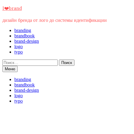
Перейти
I❤️brand
к
содержимому
дизайн бренда от лого до системы идентификации
branding
brandbook
brand-design
logo
typo
Найти:
Меню
branding
brandbook
brand-design
logo
typo