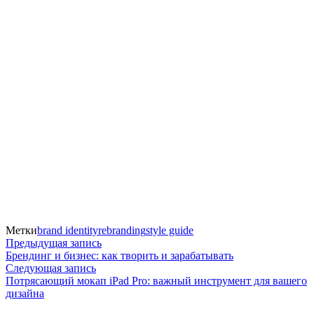
Метки
brand identity
rebranding
style guide
Навигация
Предыдущая
Предыдущая запись
запись:
Брендинг и бизнес: как творить и зарабатывать
по
Следующая
Следующая запись
запись:
Потрясающий мокап iPad Pro: важный инструмент для вашего
записям
дизайна