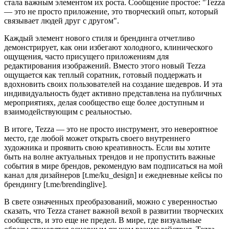
стала важным элементом их роста. Сообщение простое: "Tezza
— это не просто приложение, это творческий опыт, который
связывает людей друг с другом".
Каждый элемент нового стиля и брендинга отчетливо
демонстрирует, как они избегают холодного, клинического
ощущения, часто присущего приложениям для
редактирования изображений. Вместо этого новый Tezza
ощущается как теплый соратник, готовый поддержать и
вдохновить своих пользователей на создание шедевров. И эта
индивидуальность будет активно представлена на публичных
мероприятиях, делая сообщество еще более доступным и
взаимодействующим с реальностью.
В итоге, Tezza — это не просто инструмент, это невероятное
место, где любой может открыть своего внутреннего
художника и проявить свою креативность. Если вы хотите
быть на волне актуальных трендов и не пропустить важные
события в мире брендов, рекомендую вам подписаться на мой
канал для дизайнеров [t.me/ku_design] и ежедневные кейсы по
брендингу [t.me/brendinglive].
В свете означенных преобразований, можно с уверенностью
сказать, что Tezza станет важной вехой в развитии творческих
сообществ, и это еще не предел. В мире, где визуальные