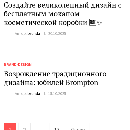
Создайте великолепный дизайн с
бесплатным мокапом
косметической коробки 🆓✨
Автор:
brenda
20.10.2025
BRAND-DESIGN
Возрождение традиционного
дизайна: юбилей Brompton
Автор:
brenda
15.10.2025
Пагинация
1
2
…
17
Далее