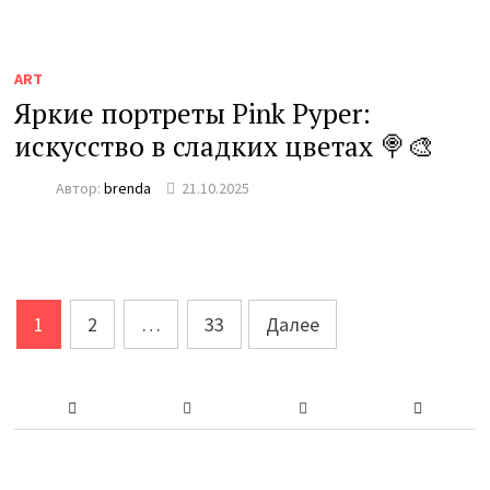
ART
Яркие портреты Pink Pyper:
искусство в сладких цветах 🍭🎨
Автор:
brenda
21.10.2025
Пагинация
1
2
…
33
Далее
записей