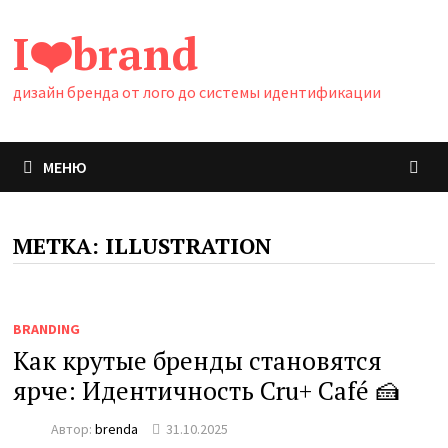
Перейти
I❤️brand
к
содержимому
дизайн бренда от лого до системы идентификации
МЕНЮ
МЕТКА:
ILLUSTRATION
BRANDING
Как крутые бренды становятся
ярче: Идентичность Cru+ Café 🍰
Автор:
brenda
31.10.2025