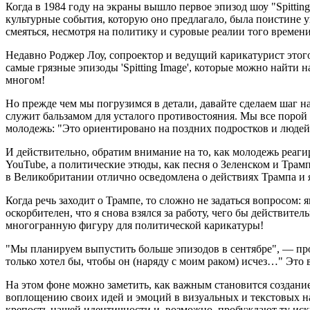
Когда в 1984 году на экраны вышло первое эпизод шоу "Spittin
культурные события, которую оно предлагало, была поистине 
смеяться, несмотря на политику и суровые реалии того времен
Недавно Роджер Лоу, сопроектор и ведущий карикатурист этог
самые грязные эпизоды 'Spitting Image', которые можно найти на 
многом!
Но прежде чем мы погрузимся в детали, давайте сделаем шаг на
служит бальзамом для усталого противостояния. Мы все порой н
молодежь: "Это ориентировано на поздних подростков и людей 
И действительно, обратим внимание на то, как молодежь реаг
YouTube, а политические этюды, как песня о Зеленском и Трам
в Великобритании отлично осведомлена о действиях Трампа и 
Когда речь заходит о Трампе, то сложно не задаться вопросом:
оскорбителен, что я снова взялся за работу, чего бы действите
многогранную фигуру для политической карикатуры!
"Мы планируем выпустить больше эпизодов в сентябре", — прод
только хотел бы, чтобы он (наряду с моим раком) исчез…" Это
На этом фоне можно заметить, как важным становится создание
воплощению своих идей и эмоций в визуальных и текстовых нар
крепость нашей идентичности и, возможно, пробуждают ту искр