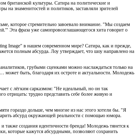
еном британской культуры. Сатира на политические и
ры на знаменитостей и политиков, заставляли зрителей
ьме, которое стремительно завоевало внимание. "Мы создаем
lshit.'" Эта фраза уже самопровозглашающегося хита говорит о
ting Image" в нашем современном мире? Сатира, как и прежде,
ажется полным абсурда. Лоу утверждает, что шоу направлено на
 аналитиков, грубыми сценками можно наслаждаться только на
ю… может быть, благодаря их остроте и актуальности. Молодежь
чает с лёгким сарказмом: "Не идеальный, но он так
того отрицать: трудно представить себе более живую и
яти гораздо дольше, чем многие из нас этого хотели бы. "Я
реварить абсурд окружающей реальности с помощью юмора.
и и также создания идентичности бренда! Молодежь тянется к
инки, которые кажутся абсурдными, позволяют сохранить