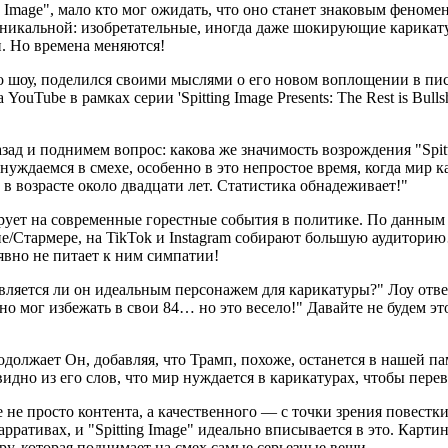
g Image", мало кто мог ожидать, что оно станет знаковым феном
уникальной: изобретательные, иногда даже шокирующие карикату
и. Но времена меняются!
о шоу, поделился своими мыслями о его новом воплощении в пис
YouTube в рамках серии 'Spitting Image Presents: The Rest is Bul
зад и поднимем вопрос: какова же значимость возрождения "Spit
уждаемся в смехе, особенно в это непростое время, когда мир к
в возрасте около двадцати лет. Статистика обнадеживает!"
ирует на современные горестные события в политике. По данным
пе/Стармере, на TikTok и Instagram собирают большую аудитори
явно не питает к ним симпатии!
 является ли он идеальным персонажем для карикатуры?" Лоу отве
льно мог избежать в свои 84… но это весело!" Давайте не будем э
олжает Он, добавляя, что Трамп, похоже, останется в нашей пам
 видно из его слов, что мир нуждается в карикатурах, чтобы пе
 не просто контента, а качественного — с точки зрения повестк
ративах, и "Spitting Image" идеально вписывается в это. Карт
у, которая поднимает на смех самые серьезные вещи.