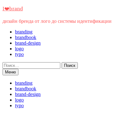
Перейти
I❤️brand
к
содержимому
дизайн бренда от лого до системы идентификации
branding
brandbook
brand-design
logo
typo
Найти:
Меню
branding
brandbook
brand-design
logo
typo