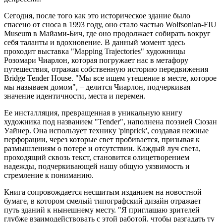
Сегодня, после того как это историческое здание было
спасено от сноса в 1993 году, оно стало частью Wolfsonian-FIU
Museum в Майами-Бич, где оно продолжает собирать вокруг
себя таланты и вдохновение. В данный момент здесь
проходит выставка "Mapping Trajectories" художницы
Розомари Чиарлон, которая погружает нас в метафору
путешествия, отражая собственную историю передвижения
Bridge Tender House. "Мы все ищем утешение в месте, которое
мы называем домом", – делится Чиарлон, подчеркивая
значение идентичности, места и перемен.
Ее инсталляция, превращенная в уникальную книгу
художника под названием "Tender", наполнена поэзией Сюзан
Уайнер. Она использует технику 'pinprick', создавая нежные
перфорации, через которые свет пробивается, призывая к
размышлениям о потере и отсутствии. Каждый луч света,
проходящий сквозь текст, становится олицетворением
надежды, подчеркивающей нашу общую уязвимость и
стремление к пониманию.
Книга сопровождается несшитым изданием на новостной
бумаге, в котором смелый типографский дизайн отражает
путь зданий к нынешнему месту. "Я приглашаю зрителей
глубже взаимодействовать с этой работой, чтобы разгадать ту