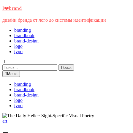
Перейти
I❤️brand
к
содержимому
дизайн бренда от лого до системы идентификации
branding
brandbook
brand-design
logo
typo
Найти:
Меню
branding
brandbook
brand-design
logo
typo
art