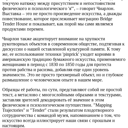
текучую натяжку между присутствием и непостоянством
физического и психологического 'я'", – говорит Чиарлон.
Выставка – это не просто произведение искусства, а дважды
повествование, которое прослеживает миграцию Bridge
Tender House и показывает, как порой мы сами являемся
продуктами перемен.
Чиарлон также акцентирует внимание на хрупкости
рукотворных объектов в современном обществе, подтягивая к
дискуссии о нашей оставленной культурной памяти. К тому
же, ее использование техники 'pinprick' уходит корнями в
американскую традицию бумажного искусства, применяемого
женщинами в период с 1830 по 1850 годы для протеста
против рабства и расизма, добавляя еще один уровень
значимости. Это не просто трехмерный объект, но и глубокое
размышление о человеческом опыте в нашем мире.
Образцы её работы, по сути, представляют собой не простой
текст, а метаслово с многослойными образами и текстурами,
заставляя зрителей декодировать её значение в этом
физическом и психологическом путешествии. "Mapping
Trajectories" и "Tender" стали результатом плодотворного
сотрудничества с командой музея, напоминанием о том, что
искусство всегда иллюстрирует наши связи с прошлым и
настоящим.