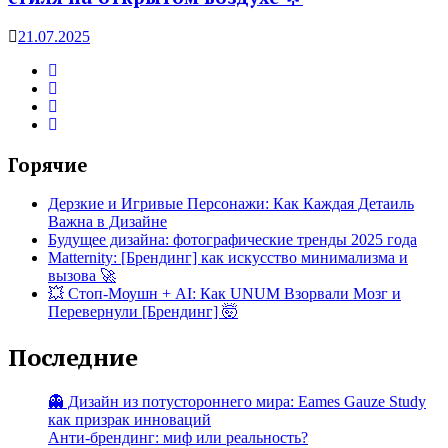
21.07.2025
Горячие
Дерзкие и Игривые Персонажи: Как Каждая Детаиль
Важна в Дизайне
Будущее дизайна: фотографические тренды 2025 года
Matternity: [Брендинг] как искусство минимализма и
вызова 🚀
💥 Стоп-Моушн + AI: Как UNUM Взорвали Мозг и
Перевернули [Брендинг] 🤯
Последние
👻 Дизайн из потустороннего мира: Eames Gauze Study
как призрак инноваций
Анти-брендинг: миф или реальность?