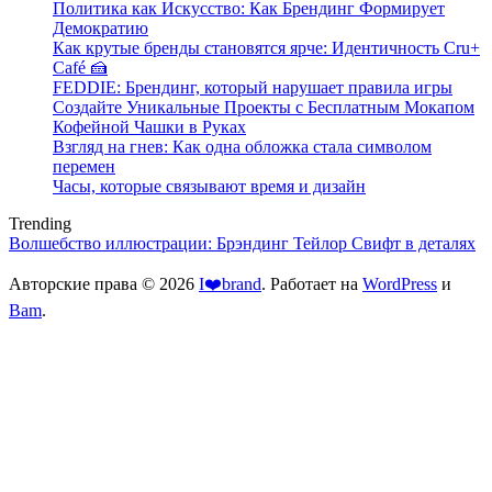
Политика как Искусство: Как Брендинг Формирует
Демократию
Как крутые бренды становятся ярче: Идентичность Cru+
Café 🍰
FEDDIE: Брендинг, который нарушает правила игры
Создайте Уникальные Проекты с Бесплатным Мокапом
Кофейной Чашки в Руках
Взгляд на гнев: Как одна обложка стала символом
перемен
Часы, которые связывают время и дизайн
Trending
Волшебство иллюстрации: Брэндинг Тейлор Свифт в деталях
Авторские права © 2026
I❤️brand
. Работает на
WordPress
и
Bam
.