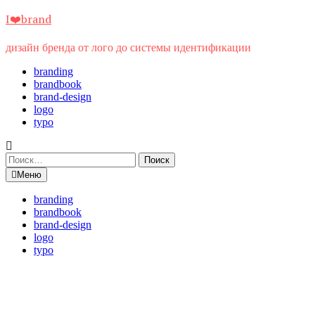
Перейти
I❤️brand
к
содержимому
дизайн бренда от лого до системы идентификации
branding
brandbook
brand-design
logo
typo
Найти:
Меню
branding
brandbook
brand-design
logo
typo