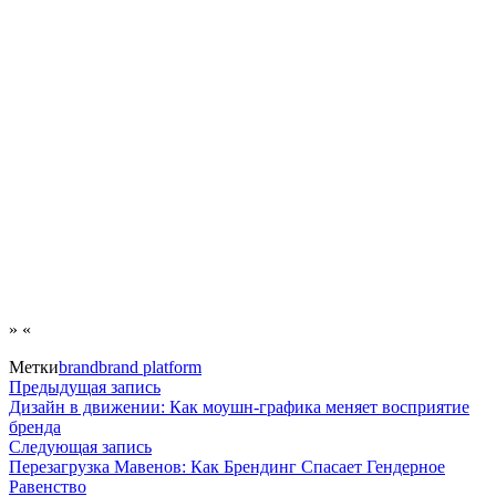
» «
Метки
brand
brand platform
Навигация
Предыдущая
Предыдущая запись
запись:
Дизайн в движении: Как моушн-графика меняет восприятие
по
бренда
Следующая
Следующая запись
записям
запись:
Перезагрузка Мавенов: Как Брендинг Спасает Гендерное
Равенство