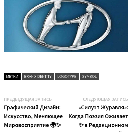
МЕТКИ
BRAND IDENTITY
LOGOTYPE
SYMBOL
Навигация
Предыдущая
С
ПРЕДЫДУЩАЯ ЗАПИСЬ
СЛЕДУЮЩАЯ ЗАПИСЬ
запись:
з
Графический Дизайн:
«Силуэт Журавля»:
по
Искусство, Меняющее
Когда Поэзия Оживает
записям
Мировосприятие 🌍✨
✨ в Редакционном