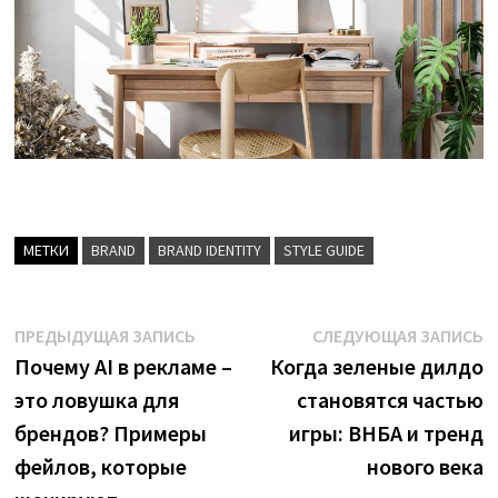
МЕТКИ
BRAND
BRAND IDENTITY
STYLE GUIDE
Навигация
Предыдущая
С
ПРЕДЫДУЩАЯ ЗАПИСЬ
СЛЕДУЮЩАЯ ЗАПИСЬ
запись:
з
Почему AI в рекламе –
Когда зеленые дилдо
по
это ловушка для
становятся частью
записям
брендов? Примеры
игры: ВНБА и тренд
фейлов, которые
нового века