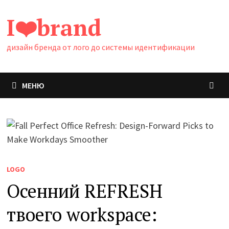
Перейти
I❤️brand
к
содержимому
дизайн бренда от лого до системы идентификации
МЕНЮ
LOGO
Осенний REFRESH
твоего workspace: