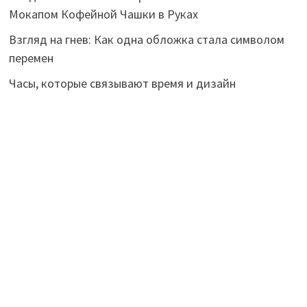
Мокапом Кофейной Чашки в Руках
Взгляд на гнев: Как одна обложка стала символом
перемен
Часы, которые связывают время и дизайн
Trending
Брендинг в Искусстве: Переосмысляя Жизнь и
Смерть
Авторские права © 2026
I❤️brand
. Работает на
WordPress
и
Bam
.