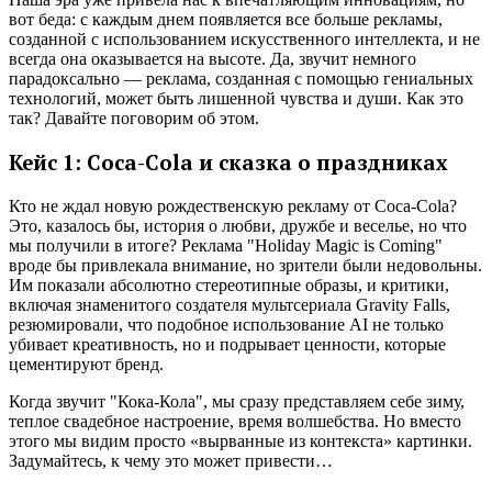
вот беда: с каждым днем появляется все больше рекламы,
созданной с использованием искусственного интеллекта, и не
всегда она оказывается на высоте. Да, звучит немного
парадоксально — реклама, созданная с помощью гениальных
технологий, может быть лишенной чувства и души. Как это
так? Давайте поговорим об этом.
Кейс 1: Coca-Cola и сказка о праздниках
Кто не ждал новую рождественскую рекламу от Coca-Cola?
Это, казалось бы, история о любви, дружбе и веселье, но что
мы получили в итоге? Реклама "Holiday Magic is Coming"
вроде бы привлекала внимание, но зрители были недовольны.
Им показали абсолютно стереотипные образы, и критики,
включая знаменитого создателя мультсериала Gravity Falls,
резюмировали, что подобное использование AI не только
убивает креативность, но и подрывает ценности, которые
цементируют бренд.
Когда звучит "Кока-Кола", мы сразу представляем себе зиму,
теплое свадебное настроение, время волшебства. Но вместо
этого мы видим просто «вырванные из контекста» картинки.
Задумайтесь, к чему это может привести…