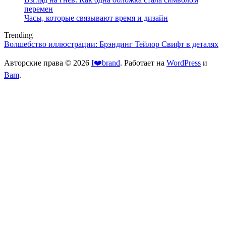
перемен
Часы, которые связывают время и дизайн
Trending
Волшебство иллюстрации: Брэндинг Тейлор Свифт в деталях
Авторские права © 2026
I❤️brand
. Работает на
WordPress
и
Bam
.