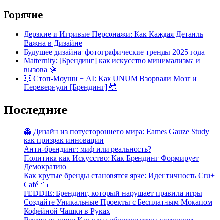
Горячие
Дерзкие и Игривые Персонажи: Как Каждая Детаиль
Важна в Дизайне
Будущее дизайна: фотографические тренды 2025 года
Matternity: [Брендинг] как искусство минимализма и
вызова 🚀
💥 Стоп-Моушн + AI: Как UNUM Взорвали Мозг и
Перевернули [Брендинг] 🤯
Последние
👻 Дизайн из потустороннего мира: Eames Gauze Study
как призрак инноваций
Анти-брендинг: миф или реальность?
Политика как Искусство: Как Брендинг Формирует
Демократию
Как крутые бренды становятся ярче: Идентичность Cru+
Café 🍰
FEDDIE: Брендинг, который нарушает правила игры
Создайте Уникальные Проекты с Бесплатным Мокапом
Кофейной Чашки в Руках
Взгляд на гнев: Как одна обложка стала символом