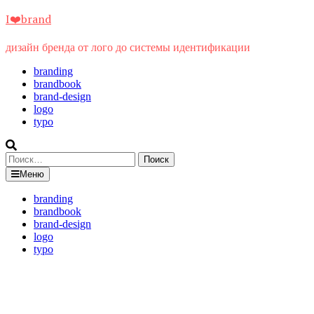
Перейти
I❤️brand
к
содержимому
дизайн бренда от лого до системы идентификации
branding
brandbook
brand-design
logo
typo
Найти:
Меню
branding
brandbook
brand-design
logo
typo