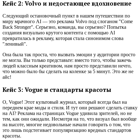
Кейс 2: Volvo и недостающее вдохновение
Следующий остановочный пункт в нашем путешествии по
миру мрачного AI — это реклама Volvo под слоганом "Come
Back Stronger". Серьезно, команда, вы серьезно? Попытка
создания визуально крутого контента с помощью AI
превратилась в рекламу, которая стала синонимом слова
"ленивый".
Она была так проста, что вызвать эмоции у аудитории просто
не могла. Вы только представьте: вместо того, чтобы зажечь
людей классным креативом, нам просто представили нечто,
что можно было бы сделать на коленке за 5 минут. Это же не
айс!
Кейс 3: Vogue и стандарты красоты
О, Vogue! Этот культовый журнал, который всегда был на
переднем крае моды и стиля. И тут они решают сделать ставку
на AI? Реклама на страницах Vogue удивила зрителей, но не
тем, как они ожидали. Несмотря на то, что визуал был вообще
на высоте, многие недовольные начали говорить о том, что
это лишь подстегивает популяризацию вредных стандартов
красоты.