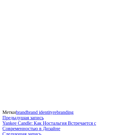
Метки
brand
brand identity
rebranding
Навигация
Предыдущая
Предыдущая запись
запись:
Yankee Candle: Как Ностальгия Встречается с
по
Современностью в Дизайне
Следующая
Следующая запись