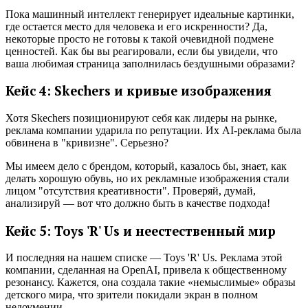
Пока машинный интеллект генерирует идеальные картинки,
где остается место для человека и его искренности? Да,
некоторые просто не готовы к такой очевидной подмене
ценностей. Как бы вы реагировали, если бы увидели, что
ваша любимая страница заполнилась бездушными образами?
Кейс 4: Skechers и кривые изображения
Хотя Skechers позиционируют себя как лидеры на рынке,
реклама компании ударила по репутации. Их AI-реклама была
обвинена в "кривизне". Серьезно?
Мы имеем дело с брендом, который, казалось бы, знает, как
делать хорошую обувь, но их рекламные изображения стали
лицом "отсутствия креативности". Проверяй, думай,
анализируй — вот что должно быть в качестве подхода!
Кейс 5: Toys 'R' Us и неестественный мир
И последняя на нашем списке — Toys 'R' Us. Реклама этой
компании, сделанная на OpenAI, привела к общественному
резонансу. Кажется, она создала такие «немыслимые» образы
детского мира, что зрители покидали экран в полном
недоумении.