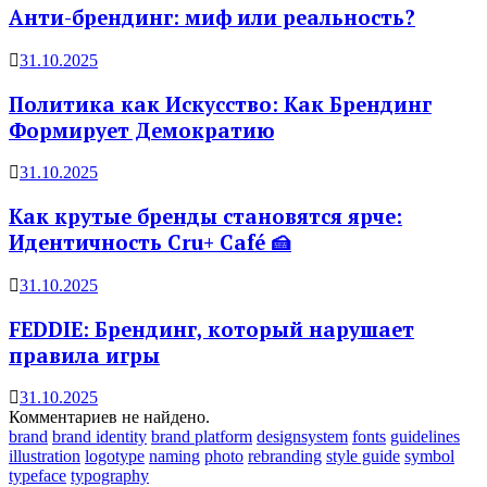
Анти-брендинг: миф или реальность?
31.10.2025
Политика как Искусство: Как Брендинг
Формирует Демократию
31.10.2025
Как крутые бренды становятся ярче:
Идентичность Cru+ Café 🍰
31.10.2025
FEDDIE: Брендинг, который нарушает
правила игры
31.10.2025
Комментариев не найдено.
brand
brand identity
brand platform
designsystem
fonts
guidelines
illustration
logotype
naming
photo
rebranding
style guide
symbol
typeface
typography