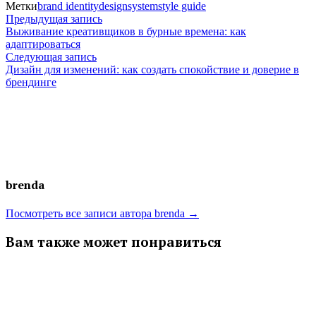
Метки
brand identity
designsystem
style guide
Навигация
Предыдущая
Предыдущая запись
запись:
Выживание креативщиков в бурные времена: как
по
адаптироваться
Следующая
Следующая запись
записям
запись:
Дизайн для изменений: как создать спокойствие и доверие в
брендинге
brenda
Посмотреть все записи автора brenda →
Вам также может понравиться