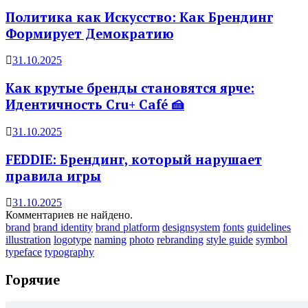
Политика как Искусство: Как Брендинг
Формирует Демократию
31.10.2025
Как крутые бренды становятся ярче:
Идентичность Cru+ Café 🍰
31.10.2025
FEDDIE: Брендинг, который нарушает
правила игры
31.10.2025
Комментариев не найдено.
brand
brand identity
brand platform
designsystem
fonts
guidelines
illustration
logotype
naming
photo
rebranding
style guide
symbol
typeface
typography
Горячие