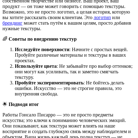
собственном творчестве или бизнесе. Ваш проект, ваш
продукт — он тоже может говорить с помощью текстуры.
Возможно, это не просто логотип, а целая история, которую
вы хотите рассказать своим клиентам. Это
логотип
или
брендинг
может стать путём к вашим целям, просто добавив
нужные текстуры.
🌈
Советы по внедрению текстур
Исследуйте поверхности
: Начните с простых вещей.
Пробуйте различные материалы и текстуры в ваших
проектах.
Используйте цвета
: Не забывайте про выбор оттенков;
они могут как усиливать, так и заметно смягчать
текстуру.
Пробуйте экспериментировать
: Не бойтесь делать
ошибки. Искусство — это не строгие правила, это
внутренняя свобода.
🌟
Подводя итог
Работы Гонсало Писарро — это не просто предметы
искусства; это ключи к пониманию человеческих эмоций.
Они показывают, как текстура может влиять на наше
восприятие и создать глубокую связь между наблюдателем и
объектом. Ваша жизнь каждый день полна текстур — не