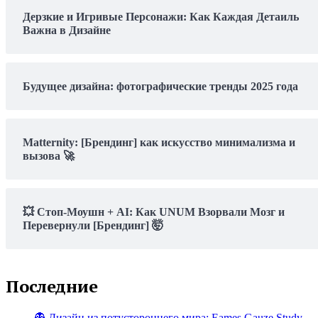
Дерзкие и Игривые Персонажи: Как Каждая Детаиль
Важна в Дизайне
Будущее дизайна: фотографические тренды 2025 года
Matternity: [Брендинг] как искусство минимализма и
вызова 🚀
💥 Стоп-Моушн + AI: Как UNUM Взорвали Мозг и
Перевернули [Брендинг] 🤯
Последние
👻 Дизайн из потустороннего мира: Eames Gauze Study