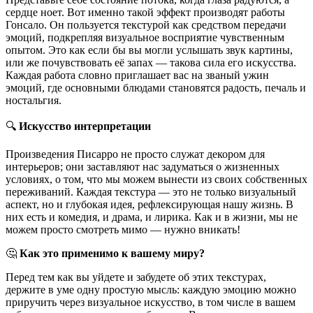
сердце ноет. Вот именно такой эффект производят работы
Гонсало. Он пользуется текстурой как средством передачи
эмоций, подкрепляя визуальное восприятие чувственным
опытом. Это как если бы вы могли услышать звук картины,
или же почувствовать её запах — такова сила его искусства.
Каждая работа словно приглашает вас на званый ужин
эмоций, где основными блюдами становятся радость, печаль и
ностальгия.
🔍
Искусство интерпретации
Произведения Писарро не просто служат декором для
интерьеров; они заставляют нас задуматься о жизненных
условиях, о том, что мы можем вынести из своих собственных
переживаний. Каждая текстура — это не только визуальный
аспект, но и глубокая идея, рефлексирующая нашу жизнь. В
них есть и комедия, и драма, и лирика. Как и в жизни, мы не
можем просто смотреть мимо — нужно вникать!
🤔
Как это применимо к вашему миру?
Перед тем как вы уйдете и забудете об этих текстурах,
держите в уме одну простую мысль: каждую эмоцию можно
приручить через визуальное искусство, в том числе в вашем