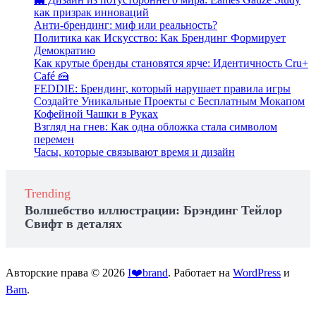
как призрак инноваций
Анти-брендинг: миф или реальность?
Политика как Искусство: Как Брендинг Формирует
Демократию
Как крутые бренды становятся ярче: Идентичность Cru+
Café 🍰
FEDDIE: Брендинг, который нарушает правила игры
Создайте Уникальные Проекты с Бесплатным Мокапом
Кофейной Чашки в Руках
Взгляд на гнев: Как одна обложка стала символом
перемен
Часы, которые связывают время и дизайн
Trending
Волшебство иллюстрации: Брэндинг Тейлор
Свифт в деталях
Авторские права © 2026
I❤️brand
. Работает на
WordPress
и
Bam
.