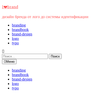
Перейти
I❤️brand
к
содержимому
дизайн бренда от лого до системы идентификации
branding
brandbook
brand-design
logo
typo
Найти:
Меню
branding
brandbook
brand-design
logo
typo