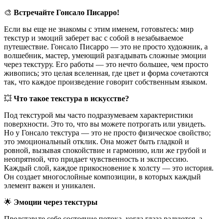
🎨
Встречайте Гонсало Писарро!
Если вы еще не знакомы с этим именем, готовьтесь: мир
текстур и эмоций заберет вас с собой в незабываемое
путешествие. Гонсало Писарро — это не просто художник, а
волшебник, мастер, умеющий разгадывать сложные эмоции
через текстуру. Его работы — это нечто большее, чем просто
живопись; это целая вселенная, где цвет и форма сочетаются
так, что каждое произведение говорит собственным языком.
💥
Что такое текстура в искусстве?
Под текстурой мы часто подразумеваем характеристики
поверхности. Это то, что вы можете потрогать или увидеть.
Но у Гонсало текстура — это не просто физическое свойство;
это эмоциональный отклик. Она может быть гладкой и
ровной, вызывая спокойствие и гармонию, или же грубой и
неопрятной, что придает чувственность и экспрессию.
Каждый слой, каждое прикосновение к холсту — это история.
Он создает многослойные композиции, в которых каждый
элемент важен и уникален.
🌟
Эмоции через текстуры
Представьте себе состояние потока, когда глаза радуются, а