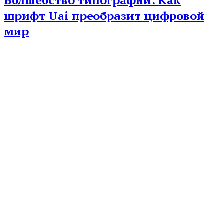
Волшебство типографии: Как
шрифт Uai преобразит цифровой
мир