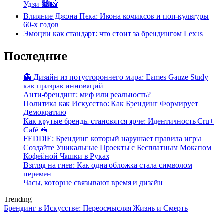
Удзи 🏙️📸
Влияние Джона Пека: Икона комиксов и поп-культуры
60-х годов
Эмоции как стандарт: что стоит за брендингом Lexus
Последние
👻 Дизайн из потустороннего мира: Eames Gauze Study
как призрак инноваций
Анти-брендинг: миф или реальность?
Политика как Искусство: Как Брендинг Формирует
Демократию
Как крутые бренды становятся ярче: Идентичность Cru+
Café 🍰
FEDDIE: Брендинг, который нарушает правила игры
Создайте Уникальные Проекты с Бесплатным Мокапом
Кофейной Чашки в Руках
Взгляд на гнев: Как одна обложка стала символом
перемен
Часы, которые связывают время и дизайн
Trending
Брендинг в Искусстве: Переосмысляя Жизнь и Смерть