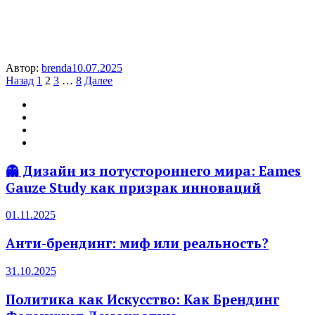
Автор:
brenda
10.07.2025
Пагинация
Назад
1
2
3
…
8
Далее
записей
👻 Дизайн из потустороннего мира: Eames
Gauze Study как призрак инноваций
01.11.2025
Анти-брендинг: миф или реальность?
31.10.2025
Политика как Искусство: Как Брендинг