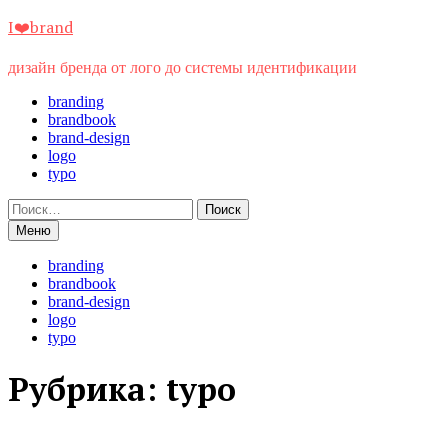
Перейти
I❤️brand
к
содержимому
дизайн бренда от лого до системы идентификации
branding
brandbook
brand-design
logo
typo
Найти:
Меню
branding
brandbook
brand-design
logo
typo
Рубрика:
typo