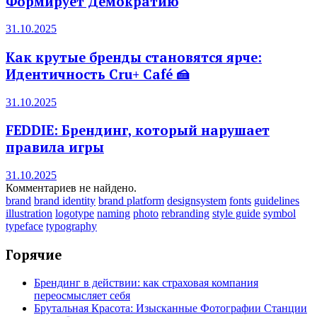
Формирует Демократию
31.10.2025
Как крутые бренды становятся ярче:
Идентичность Cru+ Café 🍰
31.10.2025
FEDDIE: Брендинг, который нарушает
правила игры
31.10.2025
Комментариев не найдено.
brand
brand identity
brand platform
designsystem
fonts
guidelines
illustration
logotype
naming
photo
rebranding
style guide
symbol
typeface
typography
Горячие
Брендинг в действии: как страховая компания
переосмысляет себя
Брутальная Красота: Изысканные Фотографии Станции