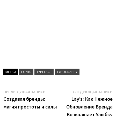
МЕТКИ
FONTS
TYPEFACE
TYPOGRAPHY
Навигация
Предыдущая
С
ПРЕДЫДУЩАЯ ЗАПИСЬ
СЛЕДУЮЩАЯ ЗАПИСЬ
запись:
з
Создавая бренды:
Lay’s: Как Нежное
по
магия простоты и силы
Обновление Бренда
записям
Возвращает Улыбку