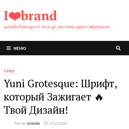
Перейти
I❤️brand
к
содержимому
дизайн бренда от лого до системы идентификации
МЕНЮ
TYPO
Yuni Grotesque: Шрифт,
который Зажигает 🔥
Твой Дизайн!
Автор:
brenda
10.10.2025