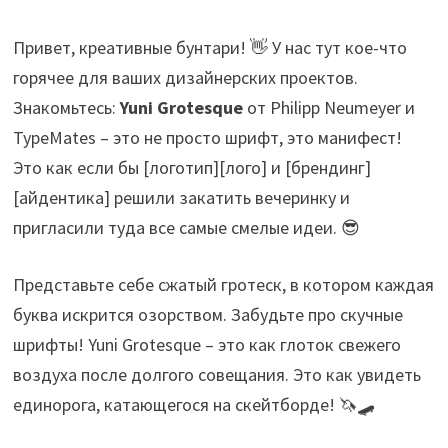
Привет, креативные бунтари! 👋 У нас тут кое-что
горячее для ваших дизайнерских проектов.
Знакомьтесь:
Yuni Grotesque
от Philipp Neumeyer и
TypeMates – это не просто шрифт, это манифест!
Это как если бы [логотип][лого] и [брендинг]
[айдентика] решили закатить вечеринку и
пригласили туда все самые смелые идеи. 😎
Представьте себе сжатый гротеск, в котором каждая
буква искрится озорством. Забудьте про скучные
шрифты! Yuni Grotesque – это как глоток свежего
воздуха после долгого совещания. Это как увидеть
единорога, катающегося на скейтборде! 🦄🛹