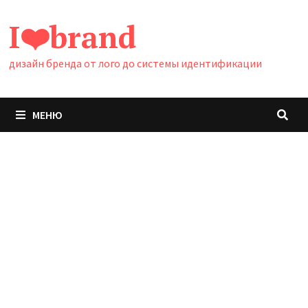
Перейти
I❤️brand
к
содержимому
дизайн бренда от лого до системы идентификации
МЕНЮ