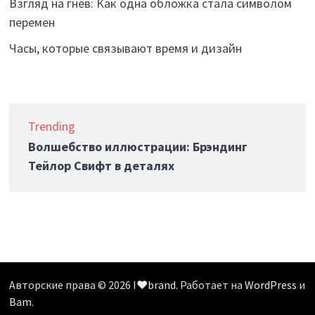
Взгляд на гнев: Как одна обложка стала символом
перемен
Часы, которые связывают время и дизайн
Trending
Волшебство иллюстрации: Брэндинг
Тейлор Свифт в деталях
Авторские права © 2026
I❤️brand
. Работает на
WordPress
и
Bam
.