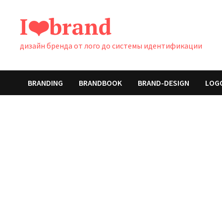
Перейти
I❤️brand
к
содержимому
дизайн бренда от лого до системы идентификации
BRANDING
BRANDBOOK
BRAND-DESIGN
LOG