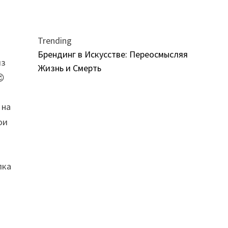
Trending
Брендинг в Искусстве: Переосмысляя
из
Жизнь и Смерть
😉
 на
ои
лка