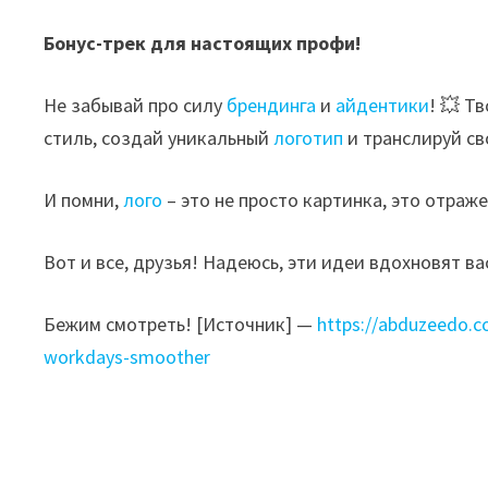
Бонус-трек для настоящих профи!
Не забывай про силу
брендинга
и
айдентики
! 💥 Т
стиль, создай уникальный
логотип
и транслируй св
И помни,
лого
– это не просто картинка, это отраже
Вот и все, друзья! Надеюсь, эти идеи вдохновят ва
Бежим смотреть! [Источник] —
https://abduzeedo.co
workdays-smoother