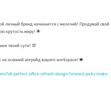
вой личный бренд начинается с мелочей! Продумай свой
ою крутость миру! 🌟
ние твоей сути! 💯
с на осенний апгрейд вашего workspace! 🍁
m/fall-perfect-office-refresh-design-forward-picks-make-