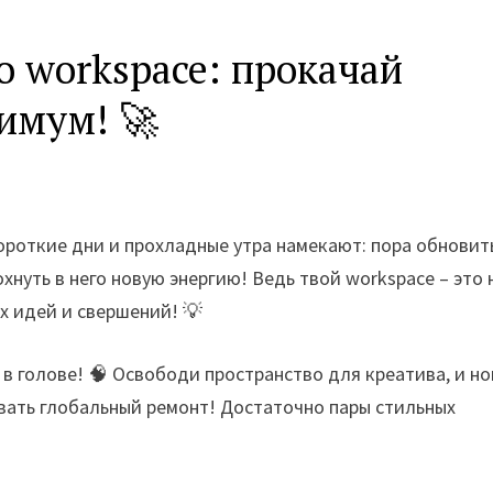
 workspace: прокачай
имум! 🚀
Короткие дни и прохладные утра намекают: пора обновит
хнуть в него новую энергию! Ведь твой workspace – это 
их идей и свершений! 💡
 в голове! 🧠 Освободи пространство для креатива, и н
евать глобальный ремонт! Достаточно пары стильных