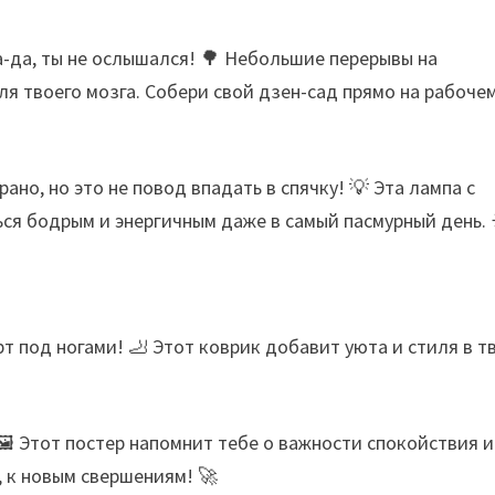
а-да, ты не ослышался! 🌳 Небольшие перерывы на
для твоего мозга. Собери свой дзен-сад прямо на рабоче
рано, но это не повод впадать в спячку! 💡 Эта лампа с
ся бодрым и энергичным даже в самый пасмурный день. 
рт под ногами! 🦶 Этот коврик добавит уюта и стиля в т
🖼️ Этот постер напомнит тебе о важности спокойствия и
, к новым свершениям! 🚀