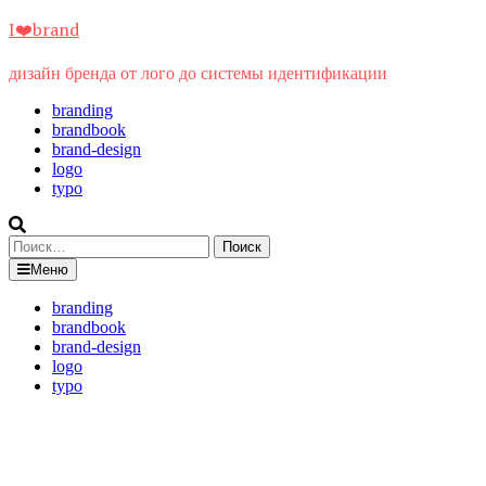
Перейти
I❤️brand
к
содержимому
дизайн бренда от лого до системы идентификации
branding
brandbook
brand-design
logo
typo
Найти:
Меню
branding
brandbook
brand-design
logo
typo