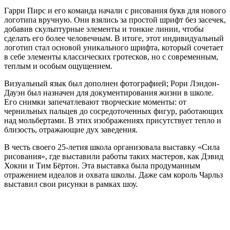
Гарри Пирс и его команда начали с рисования букв для нового
логотипа вручную. Они взялись за простой шрифт без засечек,
добавив скульптурные элементы и тонкие линии, чтобы
сделать его более человечным. В итоге, этот индивидуальный
логотип стал основой уникального шрифта, который сочетает
в себе элементы классических гротесков, но с современным,
теплым и особым ощущением.
Визуальный язык был дополнен фотографией; Рори Лэндон-
Дауэн был назначен для документирования жизни в школе.
Его снимки запечатлевают творческие моменты: от
чернильных пальцев до сосредоточенных фигур, работающих
над мольбертами. В этих изображениях присутствует тепло и
близость, отражающие дух заведения.
В честь своего 25-летия школа организовала выставку «Сила
рисования», где выставили работы таких мастеров, как Дэвид
Хокни и Тим Бёртон. Эта выставка была продуманным
отражением идеалов и охвата школы. Даже сам король Чарльз
выставил свои рисунки в рамках шоу.