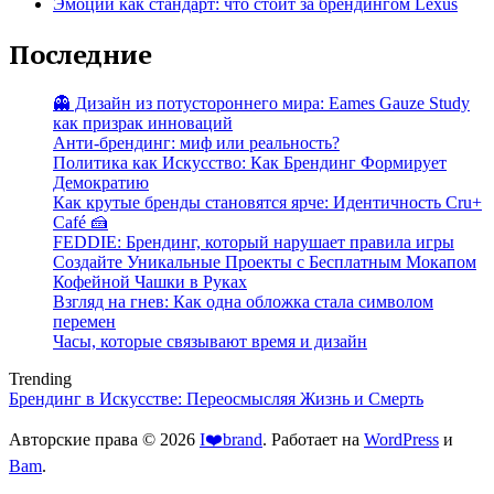
Эмоции как стандарт: что стоит за брендингом Lexus
Последние
👻 Дизайн из потустороннего мира: Eames Gauze Study
как призрак инноваций
Анти-брендинг: миф или реальность?
Политика как Искусство: Как Брендинг Формирует
Демократию
Как крутые бренды становятся ярче: Идентичность Cru+
Café 🍰
FEDDIE: Брендинг, который нарушает правила игры
Создайте Уникальные Проекты с Бесплатным Мокапом
Кофейной Чашки в Руках
Взгляд на гнев: Как одна обложка стала символом
перемен
Часы, которые связывают время и дизайн
Trending
Брендинг в Искусстве: Переосмысляя Жизнь и Смерть
Авторские права © 2026
I❤️brand
. Работает на
WordPress
и
Bam
.