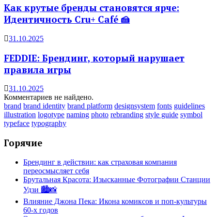
Как крутые бренды становятся ярче:
Идентичность Cru+ Café 🍰
31.10.2025
FEDDIE: Брендинг, который нарушает
правила игры
31.10.2025
Комментариев не найдено.
brand
brand identity
brand platform
designsystem
fonts
guidelines
illustration
logotype
naming
photo
rebranding
style guide
symbol
typeface
typography
Горячие
Брендинг в действии: как страховая компания
переосмысляет себя
Брутальная Красота: Изысканные Фотографии Станции
Удзи 🏙️📸
Влияние Джона Пека: Икона комиксов и поп-культуры
60-х годов