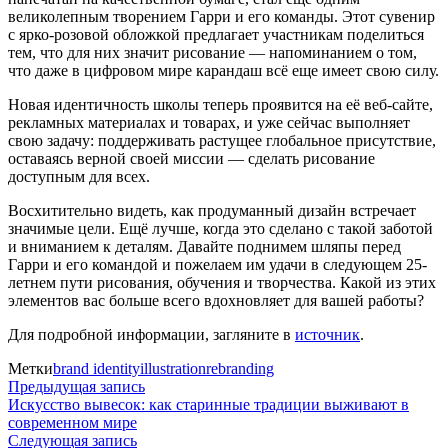
великолепным творением Гарри и его команды. Этот сувенир
с ярко-розовой обложкой предлагает участникам поделиться
тем, что для них значит рисование — напоминанием о том,
что даже в цифровом мире карандаш всё еще имеет свою силу.
Новая идентичность школы теперь проявится на её веб-сайте,
рекламных материалах и товарах, и уже сейчас выполняет
свою задачу: поддерживать растущее глобальное присутствие,
оставаясь верной своей миссии — сделать рисование
доступным для всех.
Восхитительно видеть, как продуманный дизайн встречает
значимые цели. Ещё лучше, когда это сделано с такой заботой
и вниманием к деталям. Давайте поднимем шляпы перед
Гарри и его командой и пожелаем им удачи в следующем 25-
летнем пути рисования, обучения и творчества. Какой из этих
элементов вас больше всего вдохновляет для вашей работы?
Для подробной информации, загляните в
источник
.
Метки
brand identity
illustration
rebranding
Навигация
Предыдущая
Предыдущая запись
запись:
Искусство вывесок: как старинные традиции выживают в
по
современном мире
Следующая
Следующая запись