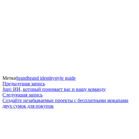
Метки
brand
brand identity
style guide
Навигация
Предыдущая
Предыдущая запись
запись:
Jupi: ИИ, который понимает вас и вашу команду
по
Следующая
Следующая запись
запись:
Создайте незабываемые проекты с бесплатными мокапами
записям
двух сумок для покупок