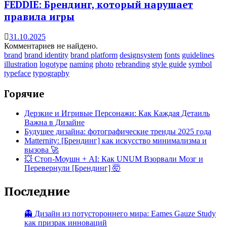
FEDDIE: Брендинг, который нарушает
правила игры
31.10.2025
Комментариев не найдено.
brand
brand identity
brand platform
designsystem
fonts
guidelines
illustration
logotype
naming
photo
rebranding
style guide
symbol
typeface
typography
Горячие
Дерзкие и Игривые Персонажи: Как Каждая Детаиль
Важна в Дизайне
Будущее дизайна: фотографические тренды 2025 года
Matternity: [Брендинг] как искусство минимализма и
вызова 🚀
💥 Стоп-Моушн + AI: Как UNUM Взорвали Мозг и
Перевернули [Брендинг] 🤯
Последние
👻 Дизайн из потустороннего мира: Eames Gauze Study
как призрак инноваций