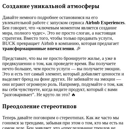
Создание уникальной атмосферы
Давайте немного подробнее остановимся на его
увлекательной работе с запуском сервиса
Airbnb Experiences
.
Бен говорит, что «ключевым моментом является создание
мира, полного чудес». Это не просто слоган, а настоящая
стратегия. Вместо того, чтобы только продавать услуги,
BUCK превращает Airbnb в компанию, которая предлагает
трансформационные впечатления
. 🎉
Представьте, что вы не просто бронируете жилье, а уже в
предвкушении о том, как проведете время. Вы получаете
нечто большее, чем просто услуги — вы получаете эмоции.
Это и есть тот самый элемент, который добавляет ценности и
выделяет бренд на фоне других. Не забивайте на эмоции —
они играют огромную роль. Например, подумайте о том, как
вы себя чувствуете, когда видите продукт, который с вами
"разговаривает". Не круто ли это? 🔥
Преодоление стереотипов
Теперь давайте поговорим о стереотипах. Как же часто мы
гонимся за трендами, забывая при этом о том, кто мы есть на
самом деле. Бен заявляет, что «преследование трендов не