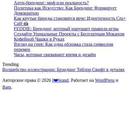
Анти-брендинг: миф или реальность?
Политика как Искусство: Как Брендинг Формирует
Демократию
Как крутые бренды становятся ярче: Идентичность Cru+
Café 🍰
FEDDIE: Брендинг, который нарушает правила игры
Создайте Уникальные Проекты с Бесплатным Мокапом
Кофейной Чашки в Руках
Взгляд на гнев: Как одна обложка стала символом
перемен
Часы, которые связывают время и дизайн
Trending
Волшебство иллюстрации: Брэндинг Тейлор Свифт в деталях
Авторские права © 2026
I❤️brand
. Работает на
WordPress
и
Bam
.