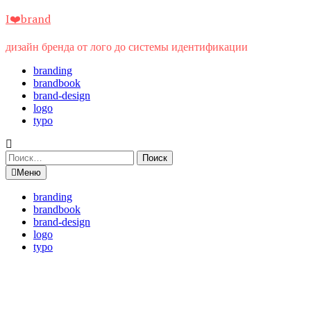
Перейти
I❤️brand
к
содержимому
дизайн бренда от лого до системы идентификации
branding
brandbook
brand-design
logo
typo
Найти:
Меню
branding
brandbook
brand-design
logo
typo