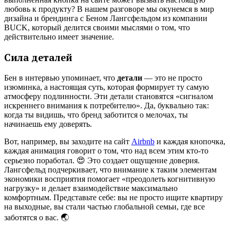
любовь к продукту? В нашем разговоре мы окунемся в мир
дизайна и брендинга с Беном Лангсфельдом из компании
BUCK, который делится своими мыслями о том, что
действительно имеет значение.
Сила деталей
Бен в интервью упоминает, что
детали
— это не просто
изюминка, а настоящая суть, которая формирует ту самую
атмосферу подлинности. Эти детали становятся «сигналом
искреннего внимания к потребителю». Да, буквально так:
когда ты видишь, что бренд заботится о мелочах, ты
начинаешь ему доверять.
Вот, например, вы заходите на сайт
Airbnb
и каждая кнопочка,
каждая анимация говорит о том, что над всем этим кто-то
серьезно поработал. 😍 Это создает ощущение доверия.
Лангсфельд подчеркивает, что внимание к таким элементам
экономики восприятия помогает «преодолеть когнитивную
нагрузку» и делает взаимодействие максимально
комфортным. Представьте себе: вы не просто ищите квартиру
на выходные, вы стали частью глобальной семьи, где все
заботятся о вас. 🌏