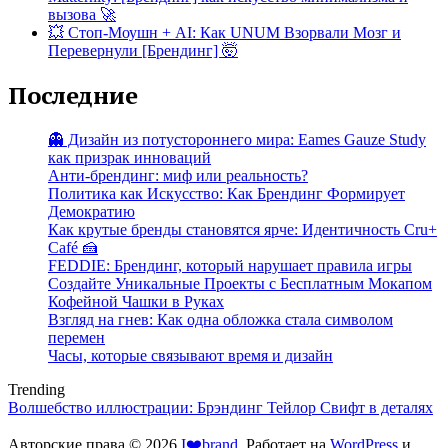
вызова 🚀
💥 Стоп-Моушн + AI: Как UNUM Взорвали Мозг и
Перевернули [Брендинг] 🤯
Последние
👻 Дизайн из потустороннего мира: Eames Gauze Study
как призрак инноваций
Анти-брендинг: миф или реальность?
Политика как Искусство: Как Брендинг Формирует
Демократию
Как крутые бренды становятся ярче: Идентичность Cru+
Café 🍰
FEDDIE: Брендинг, который нарушает правила игры
Создайте Уникальные Проекты с Бесплатным Мокапом
Кофейной Чашки в Руках
Взгляд на гнев: Как одна обложка стала символом
перемен
Часы, которые связывают время и дизайн
Trending
Волшебство иллюстрации: Брэндинг Тейлор Свифт в деталях
Авторские права © 2026
I❤️brand
. Работает на
WordPress
и