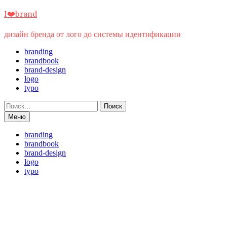
Перейти
I❤️brand
к
содержимому
дизайн бренда от лого до системы идентификации
branding
brandbook
brand-design
logo
typo
Найти:
Меню
branding
brandbook
brand-design
logo
typo