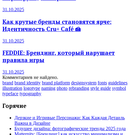
31.10.2025
Как крутые бренды становятся ярче:
Идентичность Cru+ Café 🍰
31.10.2025
FEDDIE: Брендинг, который нарушает
правила игры
31.10.2025
Комментариев не найдено.
brand
brand identity
brand platform
designsystem
fonts
guidelines
illustration
logotype
naming
photo
rebranding
style guide
symbol
typeface
typography
Горячие
Дерзкие и Игривые Персонажи: Как Каждая Детаиль
Важна в Дизайне
Будущее дизайна: фотографические тренды 2025 года
Matternity: [Брендинг] как искусство минимализма и