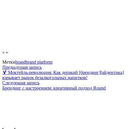
» «
Метки
brand
brand platform
Навигация
Предыдущая
Предыдущая запись
запись:
🍹 Моктейль-революция: Как дерзкий [брендинг][айдентика]
по
взрывает рынок безалкогольных напитков!
Следующая
Следующая запись
записям
запись:
Брендинг с настроением: креативный подход Round