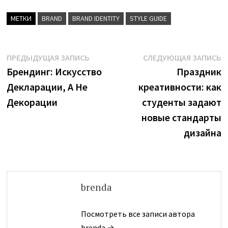
МЕТКИ
BRAND
BRAND IDENTITY
STYLE GUIDE
Навигация
Предыдущая
С
ПРЕДЫДУЩАЯ ЗАПИСЬ
СЛЕДУЮЩАЯ ЗАПИСЬ
запись:
з
Брендинг: Искусство
Праздник
по
Декларации, А Не
креативности: как
записям
Декорации
студенты задают
новые стандарты
дизайна
brenda
Посмотреть все записи автора
brenda →