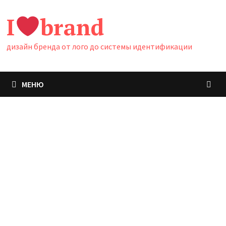
Перейти
I
brand
к
содержимому
дизайн бренда от лого до системы идентификации
МЕНЮ