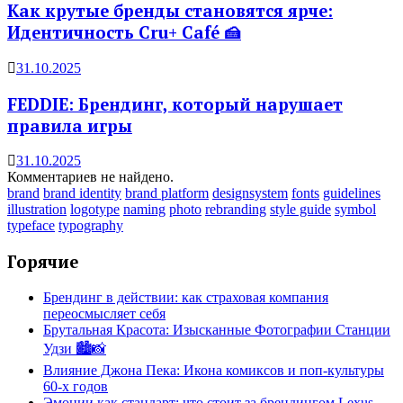
Как крутые бренды становятся ярче:
Идентичность Cru+ Café 🍰
31.10.2025
FEDDIE: Брендинг, который нарушает
правила игры
31.10.2025
Комментариев не найдено.
brand
brand identity
brand platform
designsystem
fonts
guidelines
illustration
logotype
naming
photo
rebranding
style guide
symbol
typeface
typography
Горячие
Брендинг в действии: как страховая компания
переосмысляет себя
Брутальная Красота: Изысканные Фотографии Станции
Удзи 🏙️📸
Влияние Джона Пека: Икона комиксов и поп-культуры
60-х годов
Эмоции как стандарт: что стоит за брендингом Lexus