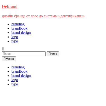
Перейти
I❤️brand
к
содержимому
дизайн бренда от лого до системы идентификации
branding
brandbook
brand-design
logo
typo
Найти:
Меню
branding
brandbook
brand-design
logo
typo