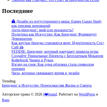
Последние
👻 Дизайн из потустороннего мира: Eames Gauze Study
как призрак инноваций
Анти-брендинг: миф или реальность?
Политика как Искусство: Как Брендинг Формирует
Демократию
Как крутые бренды становятся ярче: Идентичность Cru+
Café 🍰
FEDDIE: Брендинг, который нарушает правила игры
Создайте Уникальные Проекты с Бесплатным Мокапом
Кофейной Чашки в Руках
Взгляд на гнев: Как одна обложка стала символом
перемен
Часы, которые связывают время и дизайн
Trending
Брендинг в Искусстве: Переосмысляя Жизнь и Смерть
Авторские права © 2026
I❤️brand
. Работает на
WordPress
и
Bam
.