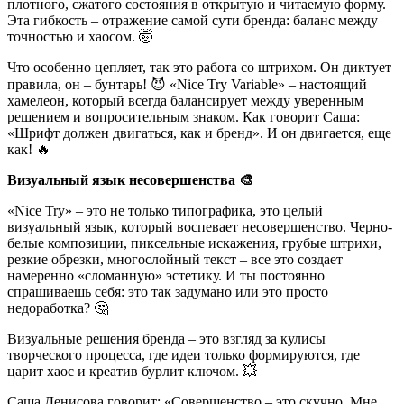
плотного, сжатого состояния в открытую и читаемую форму.
Эта гибкость – отражение самой сути бренда: баланс между
точностью и хаосом. 🤯
Что особенно цепляет, так это работа со штрихом. Он диктует
правила, он – бунтарь! 😈 «Nice Try Variable» – настоящий
хамелеон, который всегда балансирует между уверенным
решением и вопросительным знаком. Как говорит Саша:
«Шрифт должен двигаться, как и бренд». И он двигается, еще
как! 🔥
Визуальный язык несовершенства 🎨
«Nice Try» – это не только типографика, это целый
визуальный язык, который воспевает несовершенство. Черно-
белые композиции, пиксельные искажения, грубые штрихи,
резкие обрезки, многослойный текст – все это создает
намеренно «сломанную» эстетику. И ты постоянно
спрашиваешь себя: это так задумано или это просто
недоработка? 🤔
Визуальные решения бренда – это взгляд за кулисы
творческого процесса, где идеи только формируются, где
царит хаос и креатив бурлит ключом. 💥
Саша Денисова говорит: «Совершенство – это скучно. Мне