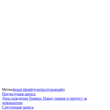
Метки
brand identity
typeface
typography
Навигация
Предыдущая
Предыдущая запись
запись:
День рождения Трампа: Парад танков и протест за
по
демократию
Следующая
Следующая запись