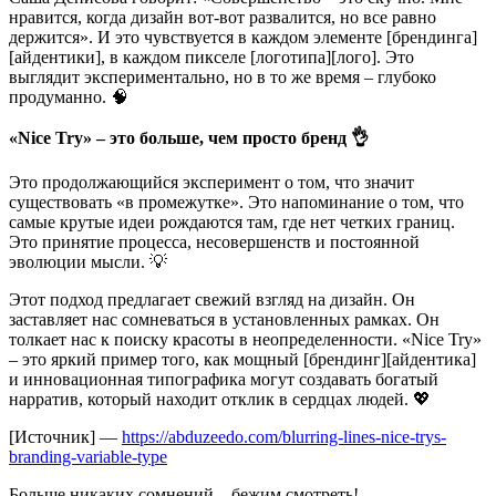
нравится, когда дизайн вот-вот развалится, но все равно
держится». И это чувствуется в каждом элементе [брендинга]
[айдентики], в каждом пикселе [логотипа][лого]. Это
выглядит экспериментально, но в то же время – глубоко
продуманно. 🧠
«Nice Try» – это больше, чем просто бренд 👌
Это продолжающийся эксперимент о том, что значит
существовать «в промежутке». Это напоминание о том, что
самые крутые идеи рождаются там, где нет четких границ.
Это принятие процесса, несовершенств и постоянной
эволюции мысли. 💡
Этот подход предлагает свежий взгляд на дизайн. Он
заставляет нас сомневаться в установленных рамках. Он
толкает нас к поиску красоты в неопределенности. «Nice Try»
– это яркий пример того, как мощный [брендинг][айдентика]
и инновационная типографика могут создавать богатый
нарратив, который находит отклик в сердцах людей. 💖
[Источник] —
https://abduzeedo.com/blurring-lines-nice-trys-
branding-variable-type
Больше никаких сомнений – бежим смотреть!