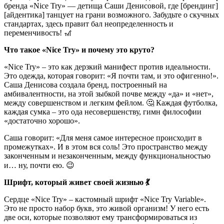
бренда «Nice Try» — детища Саши Денисовой, где [брендинг]
[айдентика] танцует на грани возможного. Забудьте о скучных
стандартах, здесь правит бал неопределенность и
переменчивость! 🎢
Что такое «Nice Try» и почему это круто?
«Nice Try» – это как дерзкий манифест против идеальности.
Это одежда, которая говорит: «Я почти там, и это офигенно!».
Саша Денисова создала бренд, построенный на
амбивалентности, на этой зыбкой почве между «да» и «нет»,
между совершенством и легким фейлом. 🤔 Каждая футболка,
каждая сумка – это ода несовершенству, гимн философии
«достаточно хорошо».
Саша говорит: «Для меня самое интересное происходит в
промежутках». И в этом вся соль! Это пространство между
законченным и незаконченным, между функциональностью
и… ну, почти ею. 😉
Шрифт, который живет своей жизнью 💃
Сердце «Nice Try» – кастомный шрифт «Nice Try Variable».
Это не просто набор букв, это живой организм! У него есть
две оси, которые позволяют ему трансформироваться из