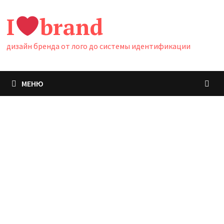
Перейти
I
brand
к
содержимому
дизайн бренда от лого до системы идентификации
МЕНЮ