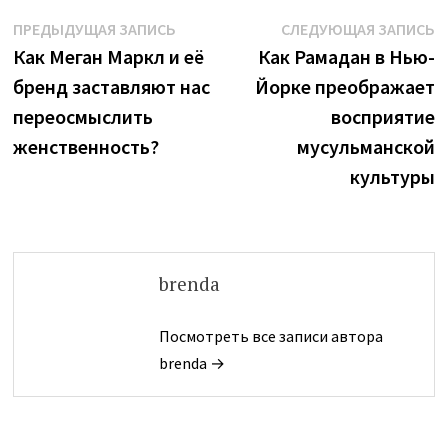
Навигация
Предыдущая
С
ПРЕДЫДУЩАЯ ЗАПИСЬ
СЛЕДУЮЩАЯ ЗАПИСЬ
запись:
з
Как Меган Маркл и её
Как Рамадан в Нью-
по
бренд заставляют нас
Йорке преображает
записям
переосмыслить
восприятие
женственность?
мусульманской
культуры
brenda
Посмотреть все записи автора
brenda →