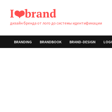
Перейти
I❤️brand
к
содержимому
дизайн бренда от лого до системы идентификации
BRANDING
BRANDBOOK
BRAND-DESIGN
LOG