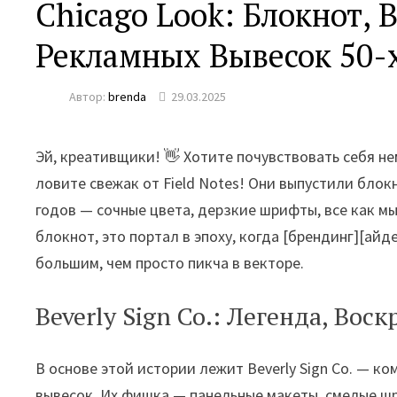
Chicago Look: Блокнот,
Рекламных Вывесок 50-х
Автор:
brenda
29.03.2025
Эй, креативщики! 👋 Хотите почувствовать себя не
ловите свежак от Field Notes! Они выпустили бло
годов — сочные цвета, дерзкие шрифты, все как мы
блокнот, это портал в эпоху, когда [брендинг][айд
большим, чем просто пикча в векторе.
Beverly Sign Co.: Легенда, Вос
В основе этой истории лежит Beverly Sign Co. — ко
вывесок. Их фишка — панельные макеты, смелые ш