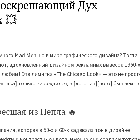
 Воскрешающий Дух
 💥
много Mad Men, но в мире графического дизайна? Тогда
кнот, вдохновленный дизайном рекламных вывесок 1950-
 любим! Эта лимитка «The Chicago Look» — это не прост
ентика] только зарождался, а [логотип][лого] был чем-т
кресшая из Пепла 🔥
мпания, которая в 50-х и 60-х задавала тон в дизайне
рифты и контрастные цвета. Именно они создали тот са