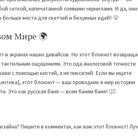
бой сеткой, напечатанной соевыми чернилами. И да, они
о больше места для скетчей и безумных идей! 💡
вом Мире 🌍
т в экранах наших девайсов. Но этот блокнот возвраща
 к тактильным ощущениям. Это ода аналоговой точности
ажи с помощью кистей, а не пикселей. Если вы ищете
дентика], этот блокнот — ваш проводник в мир истории
 Это как русская баня — всем баням баня! 🧖‍♀️
дизайна? Пишите в комментах, как вам этот блокнот! Лу