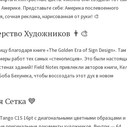
й Америке. Представьте себе: Америка послевоенного
, сочная реклама, нарисованная от руки! 🎨
рство Художников 👨‍🎨
цу благодаря книге «The Golden Era of Sign Design». Там
меры работ тех самых «стенописцев». Это были настоящ
тенах зданий! Field Notes привлекли авторов книги, Ке
оба Бехунека, чтобы воссоздать этот дух в новом
 Сетка 💙
 Tango C1S 16pt с диагональными цветными образцами и
ые оригинальные документы художников. Внутри — 64