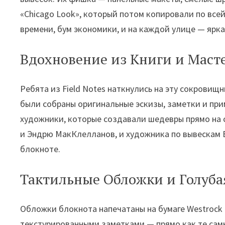
«Chicago Look», который потом копировали по все
времени, бум экономики, и на каждой улице — яркая
Вдохновение из Книги и Масте
Ребята из Field Notes наткнулись на эту сокровищни
были собраны оригинальные эскизы, заметки и при
художники, которые создавали шедевры прямо на с
и Эндрю МакКлелланов, и художника по вывескам Б
блокноте.
Тактильные Обложки и Голубая
Обложки блокнота напечатаны на бумаге Westrock
текстурированными заметками — прямо как те сам