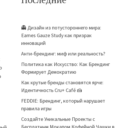
👻 Дизайн из потустороннего мира:
Eames Gauze Study как призрак
инноваций
Анти-брендинг: миф или реальность?
х
Политика как Искусство: Как Брендинг
о
Формирует Демократию
о
Как крутые бренды становятся ярче:
Идентичность Cru+ Café 🍰
FEDDIE: Брендинг, который нарушает
правила игры
Создайте Уникальные Проекты с
Бесплатным Мокапом Кофейной Чашки в
мый